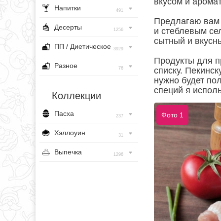
вкусом и аромат
Напитки
491
Предлагаю вам 
Десерты
и стеблевым се
1256
сытный и вкусн
ПП / Диетическое
3929
Продукты для п
Разное
76
списку. Пекинск
нужно будет пол
специй я испол
Коллекции
Пасха
Фото 1
237
Хэллоуин
31
Выпечка
1296