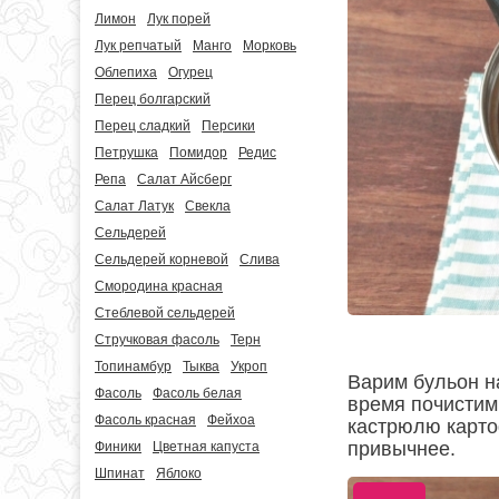
Лимон
Лук порей
Лук репчатый
Манго
Морковь
Облепиха
Огурец
Перец болгарский
Перец сладкий
Персики
Петрушка
Помидор
Редис
Репа
Салат Айсберг
Салат Латук
Свекла
Сельдерей
Сельдерей корневой
Слива
Смородина красная
Стеблевой сельдерей
Стручковая фасоль
Терн
Топинамбур
Тыква
Укроп
Варим бульон на
Фасоль
Фасоль белая
время почистим
Фасоль красная
Фейхоа
кастрюлю карто
привычнее.
Финики
Цветная капуста
Шпинат
Яблоко