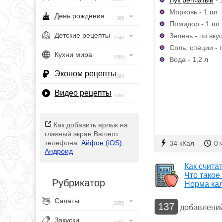
Морковь - 1 шт.
День рождения
385
Помидор - 1 шт.
Детские рецепты
Зелень - по вку
1548
Соль, специи - 
Кухни мира
1968
Вода - 1,2 л
Эконом рецепты
393
Видео рецепты
1396
Как добавить ярлык на
главный экран Вашего
телефона:
Айфон (iOS)
,
34 кКал
0 
Андроид
Как счита
Что такое
Рубрикатор
Норма ка
Салаты
2955
137
добавлени
Закуски