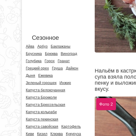
Сезонное
Айва
Арбуз
Баклажаны
Брусника
Брюква
Виноград
Голубика
Горох
Гранат
Грецкий орех
Груша
Дайкон
Нальём в кастр
Дыня
Ежевика
супа взяла поло
пенку и выложи
Зеленый горошек
Инжир
вкусу.
Капуста белокочанная
Капуста Брокколи
Фото 2
Капуста Брюссельская
Капуста кольраби
Капуста пекинская
Капуста савойская
Картофель
Киви
Кизил
Клюква
Кукуруза