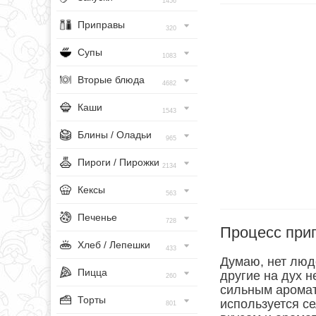
1456
Приправы
320
Супы
1083
Вторые блюда
4682
Каши
1543
Блины / Оладьи
965
Пироги / Пирожки
2134
Кексы
563
Печенье
728
Процесс при
Хлеб / Лепешки
433
Думаю, нет люд
Пицца
другие на дух н
260
сильным аромат
Торты
используется с
801