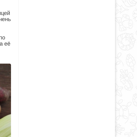
ицей
чень
по
а её