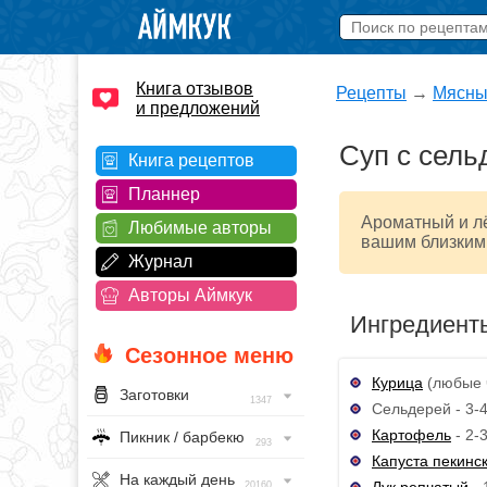
Книга отзывов
Рецепты
→
Мясны
и предложений
Суп с сель
Книга рецептов
Планнер
Ароматный и лё
Любимые авторы
вашим близким,
Журнал
Авторы Аймкук
Ингредиент
Сезонное меню
Курица
(любые ч
Заготовки
1347
Сельдерей - 3-
Картофель
- 2-3
Пикник / барбекю
293
Капуста пекинс
На каждый день
Лук репчатый
- 
20160