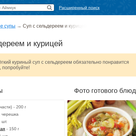
Расширенный поиск
е супы
→
Суп с сельдереем и курицей
дереем и курицей
гкий куриный суп с сельдереем обязательно понравится
 попробуйте!
ы
Фото готового блю
асти) - 200 г
4 черешка
 шт.
кая
- 150 г
1 шт.