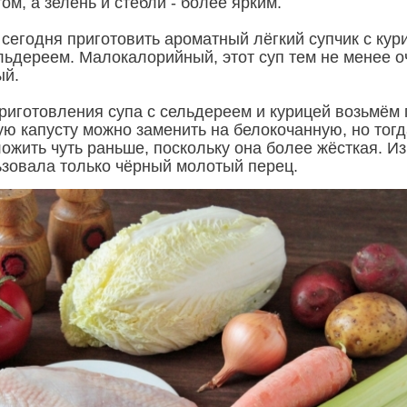
ом, а зелень и стебли - более ярким.
сегодня приготовить ароматный лёгкий супчик с кур
льдереем. Малокалорийный, этот суп тем не менее о
ый.
риготовления супа с сельдереем и курицей возьмём 
ую капусту можно заменить на белокочанную, но тогд
ожить чуть раньше, поскольку она более жёсткая. Из
ьзовала только чёрный молотый перец.