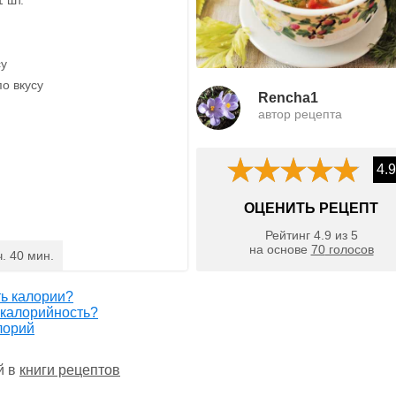
су
по вкусу
Rencha1
автор рецепта
4.9
ОЦЕНИТЬ РЕЦЕПТ
Рейтинг
4.9
из
5
на основе
70
голосов
ч. 40 мин.
ть калории?
 калорийность?
лорий
й в
книги рецептов