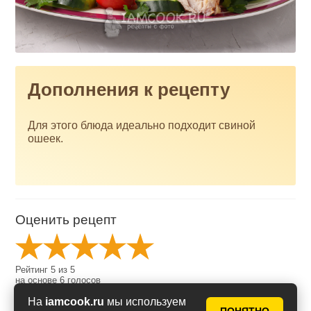
Дополнения к рецепту
Для этого блюда идеально подходит свиной
ошеек.
Оценить рецепт
Рейтинг
5
из
5
на основе
6
голосов
На
iamcook.ru
мы используем