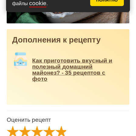
ПОНЯТНО
cookie
файлы
.
Дополнения к рецепту
Как приготовить вкусный и
полезный домашний
майонез? - 35 рецептов с
фото
Оценить рецепт