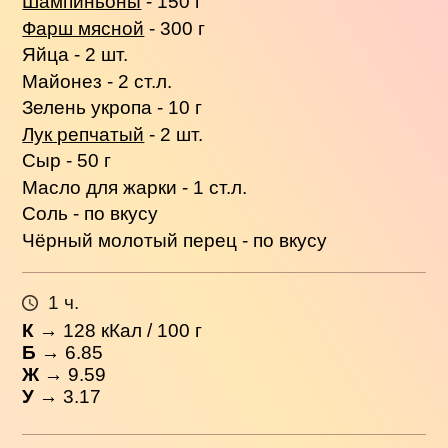
Шампиньоны
- 150 г
Фарш мясной
- 300 г
Яйца - 2 шт.
Майонез - 2 ст.л.
Зелень укропа - 10 г
Лук репчатый
- 2 шт.
Сыр - 50 г
Масло для жарки - 1 ст.л.
Соль - по вкусу
Чёрный молотый перец - по вкусу
1 ч.
К
→
128
кКал / 100 г
Б
→ 6.85
Ж
→ 9.59
У
→ 3.17