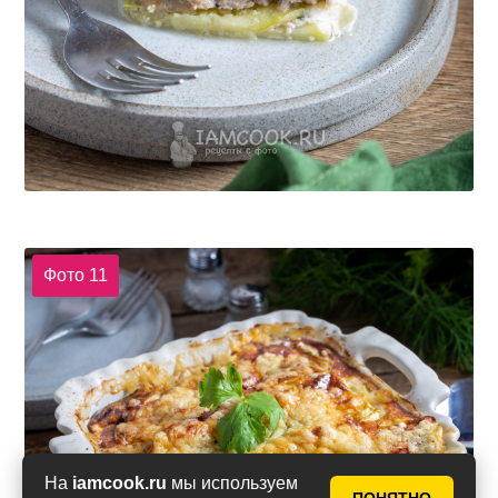
Фото 11
На
iamcook.ru
мы используем