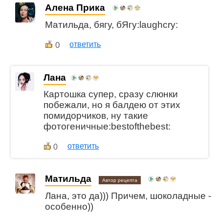
Алена Прика
Матильда, бягу, бЯгу:laughcry:
0
ответить
Лана
Картошка супер, сразу слюнки
побежали, но я балдею от этих
помидорчиков, ну такие
фотогеничные:bestofthebest:
ответить
0
Матильда
Автор рецепта
Лана, это да))) Причем, шоколадные -
особенно))