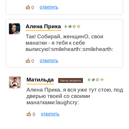
ответить
0
Алена Прика
Так! Собирай, женщинО, свои
манатки - я тебя к себе
выписую!:smilehearth::smilehearth:
ответить
0
Матильда
Автор рецепта
Алена Прика, я вся уже тут стою, под
дверью твоей со своими
манатками:laughcry:
0
ответить