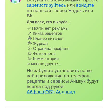
зарегистируйтесь
или
войдите
на наш сайт через Яндекс или
ВК.
Для всех, кто в клубе...
✅ Почти нет рекламы
📌 Книга рецептов
🤩 Планер питания
🤓 Журнал
😗 Страница профиля
😋 Фотоотчеты
😃 Комментарии
и многое другое…
Не забудьте установить наше
веб-приложение на телефон,
рецепты и сервисы Аймкук будут
всегда под рукой!
Айфон (iOS)
,
Андроид