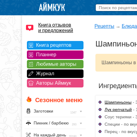
Книга отзывов
Рецепты
→
Блюда
и предложений
Шампиньоны
Книга рецептов
Планнер
Шампиньоны в 
Любимые авторы
Журнал
Авторы Аймкук
Ингредиент
Сезонное меню
Шампиньоны
- 
Лук репчатый
- 
Заготовки
1347
Соус терияки - 3
Пикник / барбекю
Специи - по вку
293
Перец - по вкус
На каждый день
20160