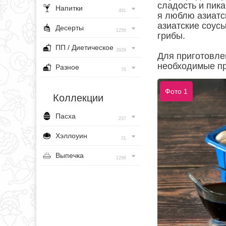
сладость и пика
Напитки
491
я люблю азиатс
азиатские соусы
Десерты
1256
грибы.
ПП / Диетическое
3929
Для приготовле
необходимые пр
Разное
76
Фото 1
Коллекции
Пасха
237
Хэллоуин
31
Выпечка
1296