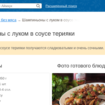
Расширенный поиск
 без мяса
→
Шампиньоны с луком в соусе тер
 с луком в соусе терияки
соусе терияки получаются сладковатыми и очень сочными.
ы
Фото готового блю
350 г
1 шт.
-4 ст.л.
су
у