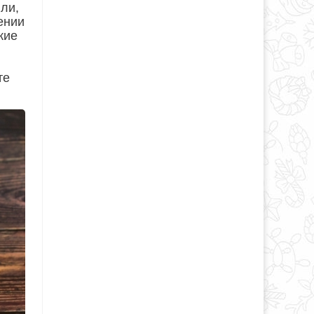
или,
ении
кие
те