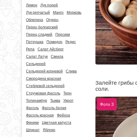
Лимон
Лук порей
Лук репчатый
Манго
Морковь
Облепиха
Огурец
Перец болгарский
Перец сладкий
Персики
Петрушка
Помидор
Редис
Репа
Салат Айсберг
Салат Латук
Свекла
Сельдерей
Сельдерей корневой
Слива
Смородина красная
Залейте грибы с
Стеблевой сельдерей
соли.
Стручковая фасоль
Терн
Топинамбур
Тыква
Укроп
Фото 3
Фасоль
Фасоль белая
Фасоль красная
Фейхоа
Финики
Цветная капуста
Шпинат
Яблоко