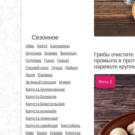
Сезонное
Айва
Арбуз
Баклажаны
Брусника
Брюква
Виноград
Грибы очистите 
промыла в прот
Голубика
Горох
Гранат
нарежьте крупн
Грецкий орех
Груша
Дайкон
Дыня
Ежевика
Фото 2
Зеленый горошек
Инжир
Капуста белокочанная
Капуста Брокколи
Капуста Брюссельская
Капуста кольраби
Капуста пекинская
Капуста савойская
Картофель
Киви
Кизил
Клюква
Кукуруза