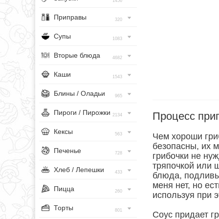
1456
Приправы
320
Супы
1083
Вторые блюда
4682
Каши
1543
Блины / Оладьи
965
Пироги / Пирожки
Процесс при
2134
Кексы
563
Чем хороши гри
безопасны, их 
Печенье
728
грибочки не нуж
тряпочкой или 
Хлеб / Лепешки
433
блюда, подливы
меня нет, но ес
Пицца
260
используя при э
Торты
801
Соус придает гр