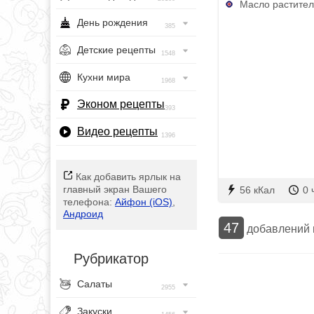
Масло раститель
День рождения
385
Детские рецепты
1548
Кухни мира
1968
Эконом рецепты
393
Видео рецепты
1396
Как добавить ярлык на
главный экран Вашего
56 кКал
0 
телефона:
Айфон (iOS)
,
Андроид
47
добавлений
Рубрикатор
Салаты
2955
Закуски