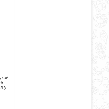
ухой
ые
я у