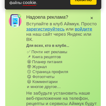
ПОНЯТНО
Российском мессенджере MAX
cookie
файлы
.
Надоела реклама?
✕
Вступайте в клуб Аймкук. Просто
зарегистируйтесь
или
войдите
на наш сайт через Яндекс или
ВК.
Для всех, кто в клубе...
✅ Почти нет рекламы
📌 Книга рецептов
🤩 Планер питания
🤓 Журнал
😗 Страница профиля
😋 Фотоотчеты
😃 Комментарии
и многое другое…
Не забудьте установить наше
веб-приложение на телефон,
рецепты и сервисы Аймкук будут