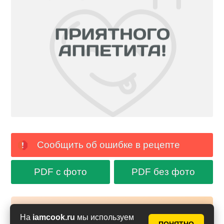
Сообщить об ошибке в рецепте
PDF с фото
PDF без фото
Аймкук в Макс
На
iamcook.ru
мы используем
Новые рецепты и кулинарные идеи каждый день в