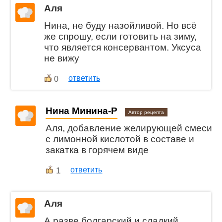
Аля
Нина, не буду назойливой. Но всё
же спрошу, если готовить на зиму,
что является консервантом. Уксуса
не вижу
ответить
0
Нина Минина-Р
Автор рецепта
Аля, добавление желирующей смеси
с лимонной кислотой в составе и
закатка в горячем виде
1
ответить
Аля
А разве болгарский и сладкий