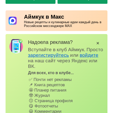
Аймкук в Макс
Новые рецепты и кулинарные идеи каждый день в
Российском мессенджере MAX
Надоела реклама?
✕
Вступайте в клуб Аймкук. Просто
зарегистируйтесь
или
войдите
на наш сайт через Яндекс или
ВК.
Для всех, кто в клубе...
✅ Почти нет рекламы
📌 Книга рецептов
🤩 Планер питания
🤓 Журнал
😗 Страница профиля
😋 Фотоотчеты
😃 Комментарии