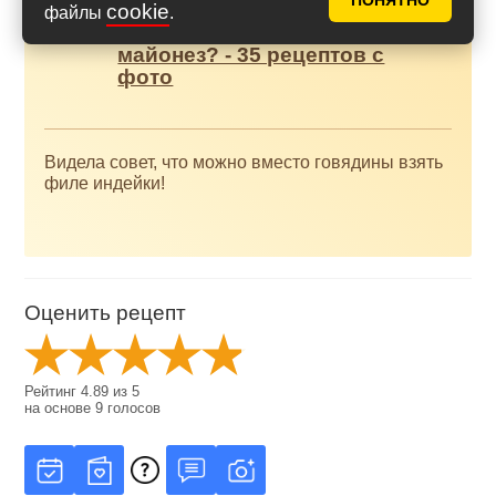
ПОНЯТНО
Как приготовить вкусный и
cookie
файлы
.
полезный домашний
майонез? - 35 рецептов с
фото
Видела совет, что можно вместо говядины взять
филе индейки!
Оценить рецепт
Рейтинг
4.89
из
5
на основе
9
голосов