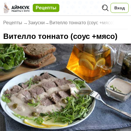
Рецепты
Вход
Рецепты
→
Закуски
→
Вителло тоннато (соус +мясо)
Вителло тоннато (соус +мясо)