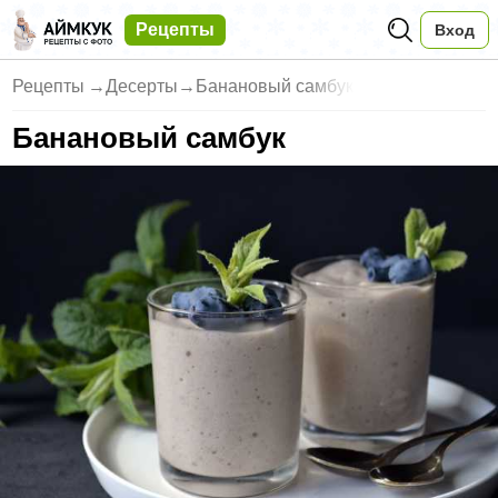
Рецепты
Вход
Рецепты
→
Десерты
→
Банановый самбук
Банановый самбук