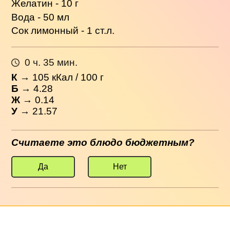
Желатин - 10 г
Вода - 50 мл
Сок лимонный - 1 ст.л.
0 ч. 35 мин.
К
→
105
кКал / 100 г
Б
→ 4.28
Ж
→ 0.14
У
→ 21.57
Считаете это блюдо бюджетным?
Да
Нет