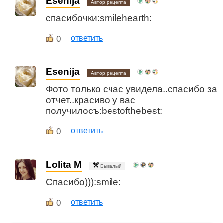
Esenija
Автор рецепта
спасибочки:smilehearth:
0
ответить
Esenija
Автор рецепта
Фото только счас увидела..спасибо за
отчет..красиво у вас
получилосъ:bestofthebest:
0
ответить
Lolita M
Бывалый
Спасибо))):smile:
0
ответить