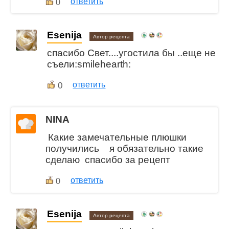
ответить
0
Esenija
Автор рецепта
спасибо Свет....угостила бы ..еще не
съели:smilehearth:
0
ответить
NINA
Какие замечательные плюшки
получились я обязательно такие
сделаю спасибо за рецепт
ответить
0
Esenija
Автор рецепта