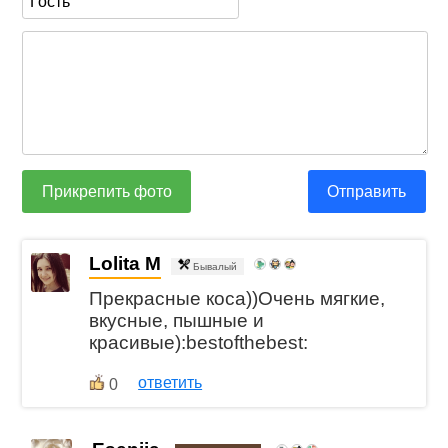
Прикрепить фото
Отправить
Lolita M
Бывалый
Прекрасные коса))Очень мягкие,
вкусные, пышные и
красивые):bestofthebest:
ответить
0