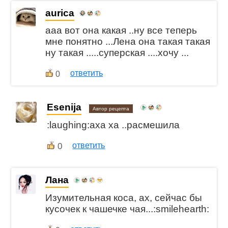
aurica
ааа вот она какая ..ну все теперь
мне понятно ...Лена она такая такая
ну такая .....суперская ....хочу ...
ответить
0
Esenija
Автор рецепта
:laughing:аха ха ..расмешила
0
ответить
Лана
Изумительная коса, ах, сейчас бы
кусочек к чашечке чая...:smilehearth: