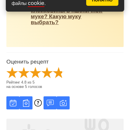
ПОНЯТНО
cookie
файлы
.
слабая мука? Сколько
клейковины в пшеничной
муке? Какую муку
выбрать?
Оценить рецепт
Рейтинг
4.8
из
5
на основе
5
голосов