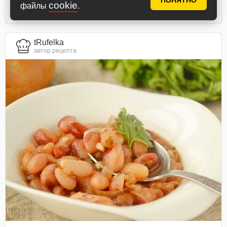
ПОНЯТНО
cookie
файлы
.
tRufelka
автор рецепта