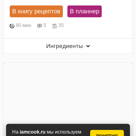
В книгу рецептов
В планнер
90 мин
5
35
Ингредиенты
На
iamcook.ru
мы используем