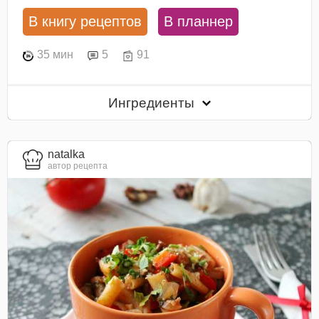
В книгу рецептов
В планнер
35 мин
5
91
Ингредиенты
natalka
автор рецепта