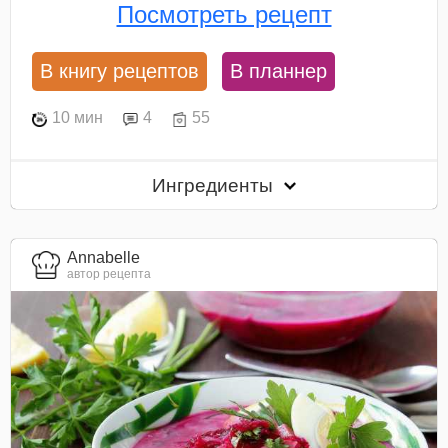
Посмотреть рецепт
В книгу рецептов
В планнер
10 мин
4
55
Ингредиенты
Annabelle
автор рецепта