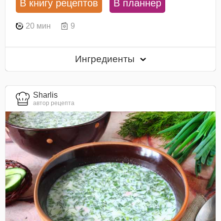
В книгу рецептов
В планнер
20 мин
9
Ингредиенты
Sharlis
автор рецепта