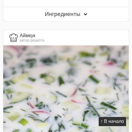
Ингредиенты
Аймкук
автор рецепта
↑ В начало