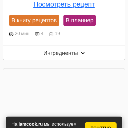
Посмотреть рецепт
В книгу рецептов
В планнер
20 мин
4
19
Ингредиенты
На
iamcook.ru
мы используем