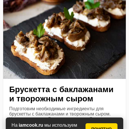
Брускетта с баклажанами
и творожным сыром
Подготовим необходимые ингредиенты для
брускетты с баклажанами и творожным сыром.
Чеснок почистим. Баклажан помоем. Баклажан
разрежем на 2 части, сделаем в мякоти глубокие
На
iamcook.ru
мы используем