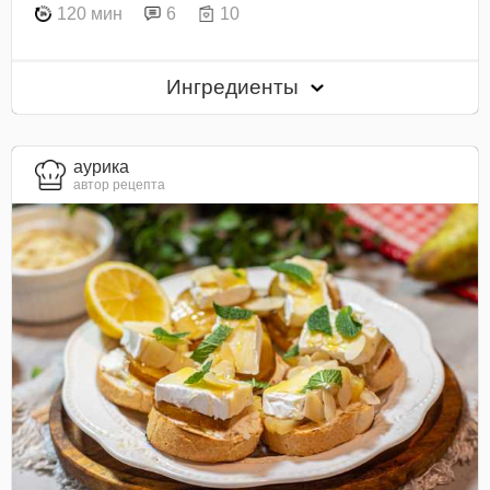
120 мин
6
10
Ингредиенты
aурика
автор рецепта