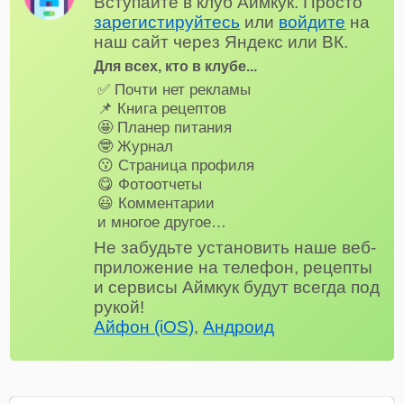
Вступайте в клуб Аймкук. Просто
зарегистируйтесь
или
войдите
на
наш сайт через Яндекс или ВК.
Для всех, кто в клубе...
✅ Почти нет рекламы
📌 Книга рецептов
🤩 Планер питания
🤓 Журнал
😗 Страница профиля
😋 Фотоотчеты
😃 Комментарии
и многое другое…
Не забудьте установить наше веб-
приложение на телефон, рецепты
и сервисы Аймкук будут всегда под
рукой!
Айфон (iOS)
,
Андроид