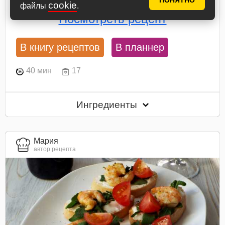
ПОНЯТНО
надрезы, выложим в форму для запекания...
cookie
файлы
.
Посмотреть рецепт
В книгу рецептов
В планнер
40 мин
17
Ингредиенты
Мария
автор рецепта