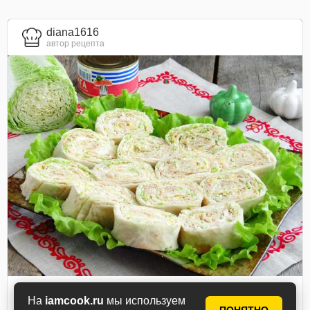
diana1616
автор рецепта
Рулет из лаваша с
На
iamcook.ru
мы используем