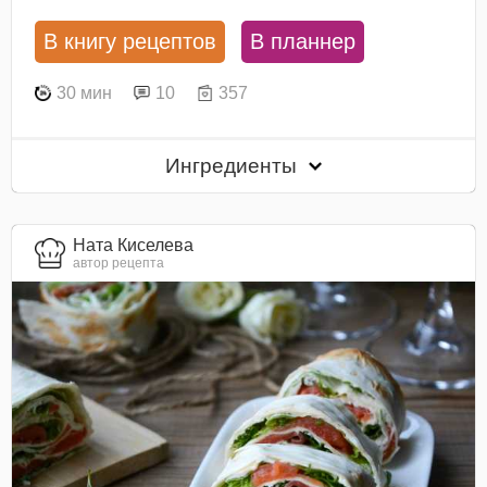
В книгу рецептов
В планнер
30 мин
10
357
Ингредиенты
Ната Киселева
автор рецепта