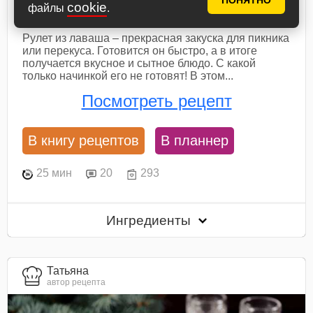
ПОНЯТНО
cookie
файлы
.
консервированной рыбой
Рулет из лаваша – прекрасная закуска для пикника
или перекуса. Готовится он быстро, а в итоге
получается вкусное и сытное блюдо. С какой
только начинкой его не готовят! В этом...
Посмотреть рецепт
В книгу рецептов
В планнер
25 мин
20
293
Ингредиенты
Татьяна
автор рецепта