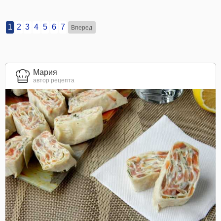
1
2
3
4
5
6
7
Вперед
Мария
автор рецепта