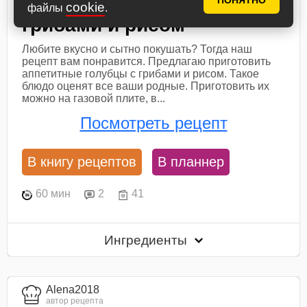
Постные голубцы с
ПОНЯТНО
cookie
файлы
.
грибами и рисом
Любите вкусно и сытно покушать? Тогда наш
рецепт вам понравится. Предлагаю приготовить
аппетитные голубцы с грибами и рисом. Такое
блюдо оценят все ваши родные. Приготовить их
можно на газовой плите, в...
Посмотреть рецепт
В книгу рецептов
В планнер
60 мин
2
41
Ингредиенты
Alena2018
автор рецепта