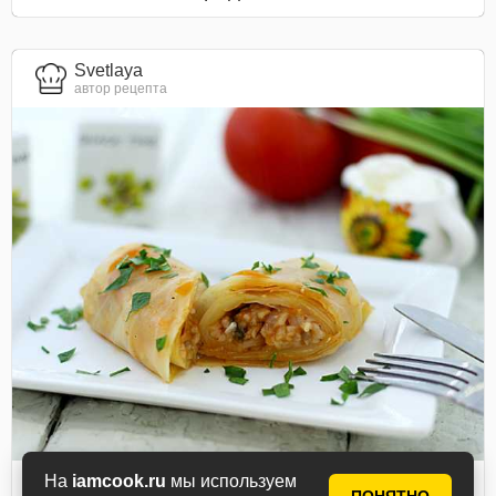
Svetlaya
автор рецепта
На
iamcook.ru
мы используем