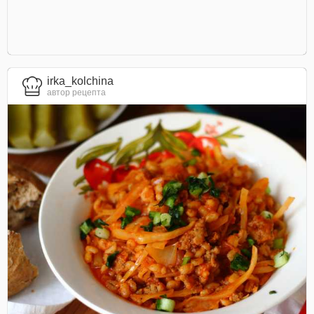
irka_kolchina
автор рецепта