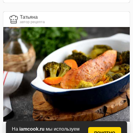
Татьяна
автор рецепта
На
iamcook.ru
мы используем
Индейка с брокколи в