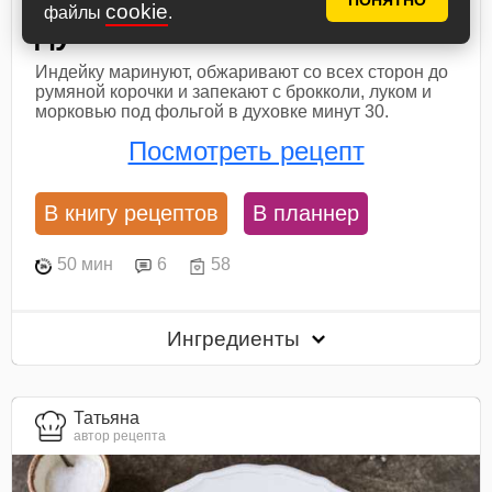
ПОНЯТНО
cookie
файлы
.
духовке
Индейку маринуют, обжаривают со всех сторон до
румяной корочки и запекают с брокколи, луком и
морковью под фольгой в духовке минут 30.
Посмотреть рецепт
В книгу рецептов
В планнер
50 мин
6
58
Ингредиенты
Татьяна
автор рецепта