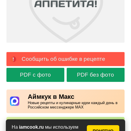
Сообщить об ошибке в рецепте
PDF с фото
PDF без фото
Аймкук в Макс
Новые рецепты и кулинарные идеи каждый день в
Российском мессенджере MAX
Надоела реклама?
На
iamcook.ru
мы используем
✕