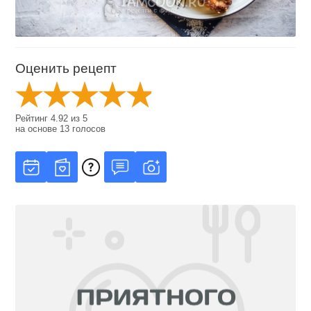
Оценить рецепт
Рейтинг
4.92
из
5
на основе
13
голосов