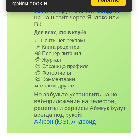
ПОНЯТНО
cookie
Вступайте в клуб Аймкук. Просто
файлы
.
зарегистируйтесь
или
войдите
на наш сайт через Яндекс или
ВК.
Для всех, кто в клубе...
✅ Почти нет рекламы
📌 Книга рецептов
🤩 Планер питания
🤓 Журнал
😗 Страница профиля
😋 Фотоотчеты
😃 Комментарии
и многое другое…
Не забудьте установить наше
веб-приложение на телефон,
рецепты и сервисы Аймкук будут
всегда под рукой!
Айфон (iOS)
,
Андроид