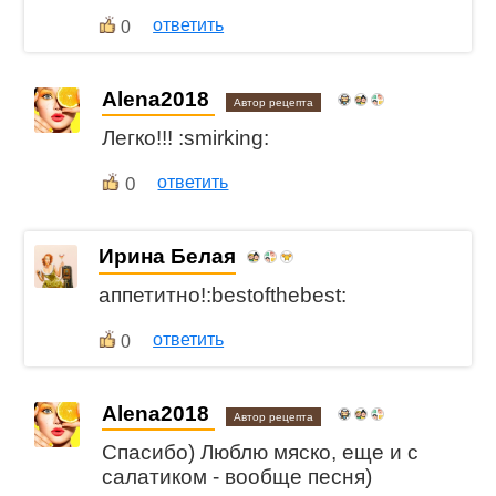
ответить
0
Alena2018
Автор рецепта
Легко!!! :smirking:
0
ответить
Ирина Белая
аппетитно!:bestofthebest:
ответить
0
Alena2018
Автор рецепта
Спасибо) Люблю мяско, еще и с
салатиком - вообще песня)