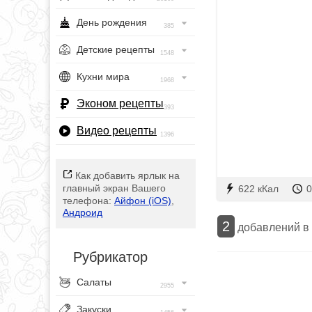
День рождения
385
Детские рецепты
1548
Кухни мира
1968
Эконом рецепты
393
Видео рецепты
1396
Как добавить ярлык на
главный экран Вашего
622 кКал
0
телефона:
Айфон (iOS)
,
Андроид
2
добавлений в
Рубрикатор
Салаты
2955
Закуски