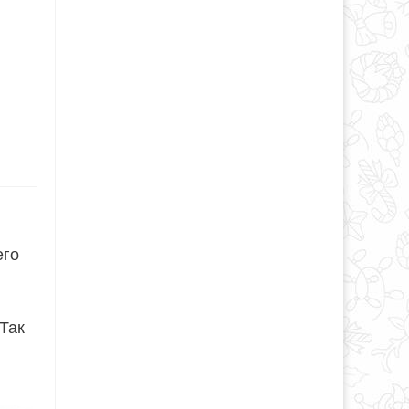
его
Так