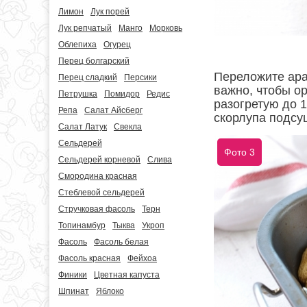
Лимон
Лук порей
Лук репчатый
Манго
Морковь
Облепиха
Огурец
Перец болгарский
Переложите ара
Перец сладкий
Персики
важно, чтобы о
Петрушка
Помидор
Редис
разогретую до 1
Репа
Салат Айсберг
скорлупа подсуш
Салат Латук
Свекла
Сельдерей
Фото 3
Сельдерей корневой
Слива
Смородина красная
Стеблевой сельдерей
Стручковая фасоль
Терн
Топинамбур
Тыква
Укроп
Фасоль
Фасоль белая
Фасоль красная
Фейхоа
Финики
Цветная капуста
Шпинат
Яблоко