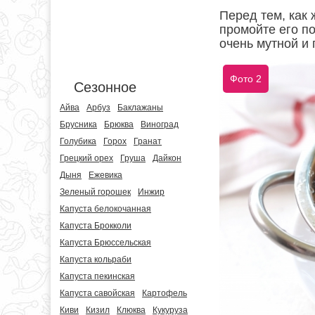
Перед тем, как 
промойте его п
очень мутной и 
Фото 2
Сезонное
Айва
Арбуз
Баклажаны
Брусника
Брюква
Виноград
Голубика
Горох
Гранат
Грецкий орех
Груша
Дайкон
Дыня
Ежевика
Зеленый горошек
Инжир
Капуста белокочанная
Капуста Брокколи
Капуста Брюссельская
Капуста кольраби
Капуста пекинская
Капуста савойская
Картофель
Киви
Кизил
Клюква
Кукуруза