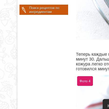
Поиск рецептов по
ингредиентам
Теперь каждые 
минут 30. Дальш
кожура легко от
готовился минут
Фото 4