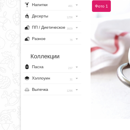
Напитки
Фото 1
491
Десерты
1256
ПП / Диетическое
3929
Разное
76
Коллекции
Пасха
237
Хэллоуин
31
Выпечка
1296