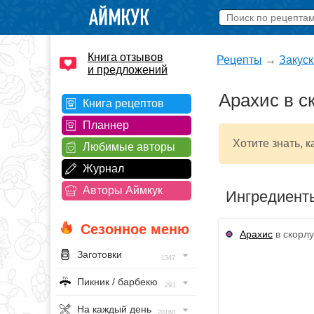
Книга отзывов
Рецепты
→
Закуск
и предложений
Арахис в с
Книга рецептов
Планнер
Хотите знать, 
Любимые авторы
Журнал
Авторы Аймкук
Ингредиент
Сезонное меню
Арахис
в скорлу
Заготовки
1347
Пикник / барбекю
293
На каждый день
20160