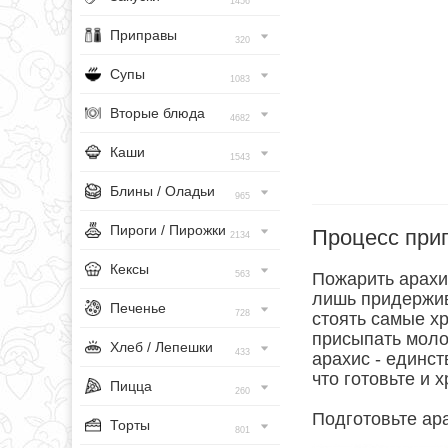
1456
Приправы
320
Супы
1083
Вторые блюда
4682
Каши
1543
Блины / Оладьи
965
Пироги / Пирожки
Процесс при
2134
Кексы
563
Пожарить арахис
лишь придержив
Печенье
728
стоять самые х
присыпать молот
Хлеб / Лепешки
433
арахис - единс
что готовьте и 
Пицца
260
Подготовьте ар
Торты
801