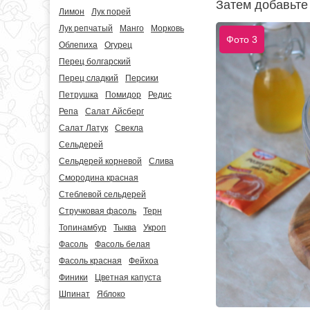
Затем добавьте
Лимон
Лук порей
Лук репчатый
Манго
Морковь
Фото 3
Облепиха
Огурец
Перец болгарский
Перец сладкий
Персики
Петрушка
Помидор
Редис
Репа
Салат Айсберг
Салат Латук
Свекла
Сельдерей
Сельдерей корневой
Слива
Смородина красная
Стеблевой сельдерей
Стручковая фасоль
Терн
Топинамбур
Тыква
Укроп
Фасоль
Фасоль белая
Фасоль красная
Фейхоа
Финики
Цветная капуста
Шпинат
Яблоко