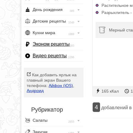
Растительное ма
День рождения
385
Разрыхлитель - 
Детские рецепты
1548
Мерный ста
Кухни мира
1968
Эконом рецепты
393
Видео рецепты
1396
Как добавить ярлык на
главный экран Вашего
телефона:
Айфон (iOS)
,
Андроид
165 кКал
1
4
добавлений в
Рубрикатор
Салаты
2955
Закуски