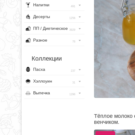
Напитки
491
Десерты
1256
ПП / Диетическое
3929
Разное
76
Коллекции
Пасха
237
Хэллоуин
31
Выпечка
1296
Тёплое молоко 
венчиком.