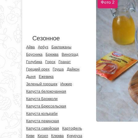
Фото 2
Сезонное
Айва
Арбуз
Баклажаны
Брусника
Брюква
Виноград
Голубика
Горох
Гранат
Грецкий орех
Груша
Дайкон
Дыня
Ежевика
Зеленый горошек
Инжир
Капуста белокочанная
Капуста Брокколи
Капуста Брюссельская
Капуста кольраби
Капуста пекинская
Капуста савойская
Картофель
Киви
Кизил
Клюква
Кукуруза