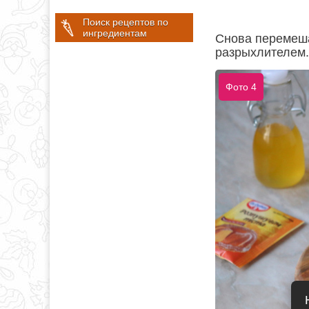
Поиск рецептов по
ингредиентам
Снова перемеша
разрыхлителем.
Фото 4