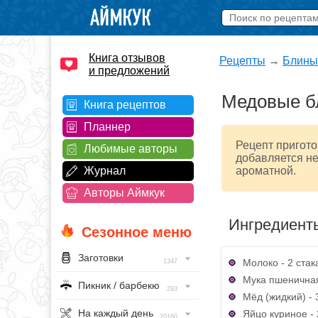
Книга отзывов
Рецепты
→
Блины
и предложений
Медовые б
Книга рецептов
Планнер
Рецепт пригото
Любимые авторы
добавляется не
Журнал
ароматной.
Авторы Аймкук
Ингредиент
Сезонное меню
Заготовки
Молоко - 2 стак
1347
Мука пшеничная
Пикник / барбекю
293
Мёд (жидкий) - 3
На каждый день
Яйцо куриное - 
20160