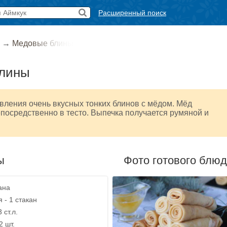
Расширенный поиск
→
Медовые блины
лины
вления очень вкусных тонких блинов с мёдом. Мёд
посредственно в тесто. Выпечка получается румяной и
ы
Фото готового блю
ана
 - 1 стакан
 ст.л.
2 шт.