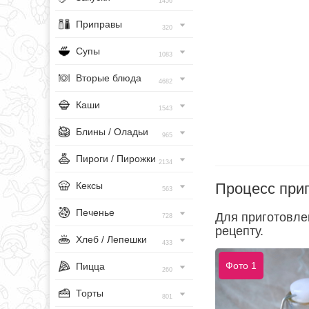
1456
Приправы
320
Супы
1083
Вторые блюда
4682
Каши
1543
Блины / Оладьи
965
Пироги / Пирожки
2134
Процесс при
Кексы
563
Печенье
Для приготовле
728
рецепту.
Хлеб / Лепешки
433
Фото 1
Пицца
260
Торты
801