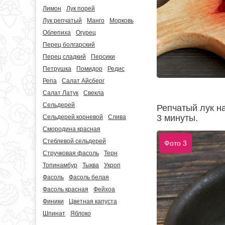
Лимон
Лук порей
Лук репчатый
Манго
Морковь
Облепиха
Огурец
Перец болгарский
Перец сладкий
Персики
Петрушка
Помидор
Редис
Репа
Салат Айсберг
Салат Латук
Свекла
Сельдерей
Репчатый лук н
3 минуты.
Сельдерей корневой
Слива
Смородина красная
Стеблевой сельдерей
Фото 3
Стручковая фасоль
Терн
Топинамбур
Тыква
Укроп
Фасоль
Фасоль белая
Фасоль красная
Фейхоа
Финики
Цветная капуста
Шпинат
Яблоко