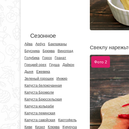
Сезонное
Айва
Арбуз
Баклажаны
Свеклу нарежьте
Брусника
Брюква
Виноград
Голубика
Горох
Гранат
Фото 2
Грецкий орех
Груша
Дайкон
Дыня
Ежевика
Зеленый горошек
Инжир
Капуста белокочанная
Капуста Брокколи
Капуста Брюссельская
Капуста кольраби
Капуста пекинская
Капуста савойская
Картофель
Киви
Кизил
Клюква
Кукуруза