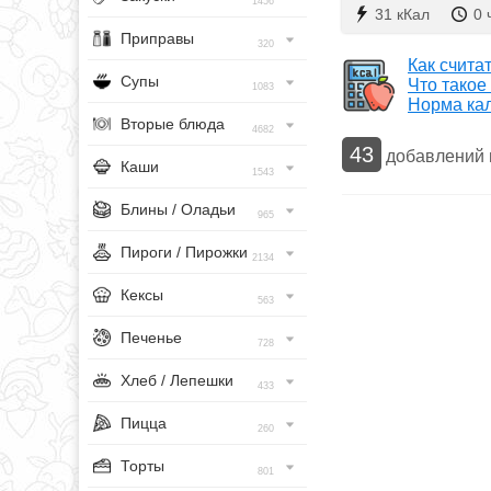
1456
31 кКал
0 
Приправы
320
Как счита
Супы
Что такое
1083
Норма ка
Вторые блюда
4682
43
добавлений
Каши
1543
Блины / Оладьи
965
Пироги / Пирожки
2134
Кексы
563
Печенье
728
Хлеб / Лепешки
433
Пицца
260
Торты
801