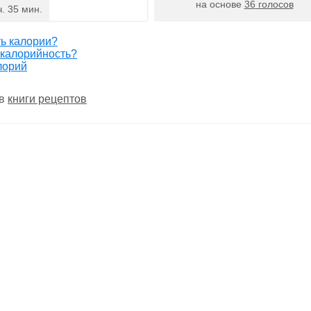
на основе
36
голосов
ч. 35 мин.
ть калории?
 калорийность?
лорий
 в
книги рецептов