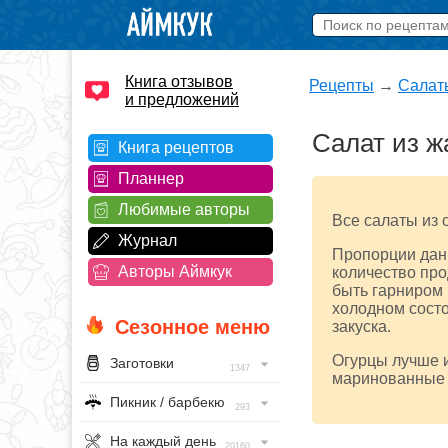
Книга отзывов
Рецепты
→
Салат
и предложений
Салат из ж
Книга рецептов
Планнер
Любимые авторы
Все салаты из 
Журнал
Пропорции данн
Авторы Аймкук
количество про
быть гарниром 
холодном состо
Сезонное меню
закуска.
Огурцы лучше и
Заготовки
1347
маринованные 
Пикник / барбекю
293
На каждый день
20160