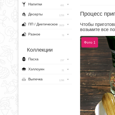
Напитки
491
Процесс при
Десерты
1256
Чтобы приготови
ПП / Диетическое
3929
возьмите все по
Разное
76
Фото 1
Коллекции
Пасха
237
Хэллоуин
31
Выпечка
1296