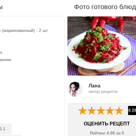
ы
Фото готового блю
 (маринованный) - 2 шт.
ик
ланию
Лана
автор рецепта
4.8
ОЦЕНИТЬ РЕЦЕПТ
6.1
Рейтинг
4.86
из
5