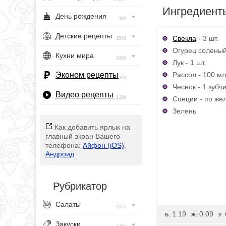
Ингредиент
День рождения
385
Детские рецепты
Свекла
- 3 шт.
1548
Огурец соленый
Кухни мира
1968
Лук - 1 шт.
Рассол - 100 мл
Эконом рецепты
393
Чеснок - 1 зубч
Видео рецепты
Специи - по же
1396
Зелень
Как добавить ярлык на
главный экран Вашего
телефона:
Айфон (iOS)
,
Андроид
Рубрикатор
Салаты
2955
1.19
0.09
Б:
Ж:
У:
Закуски