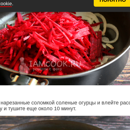
.
cookie
 нарезанные соломкой соленые огурцы и влейте рас
у и тушите еще около 10 минут.