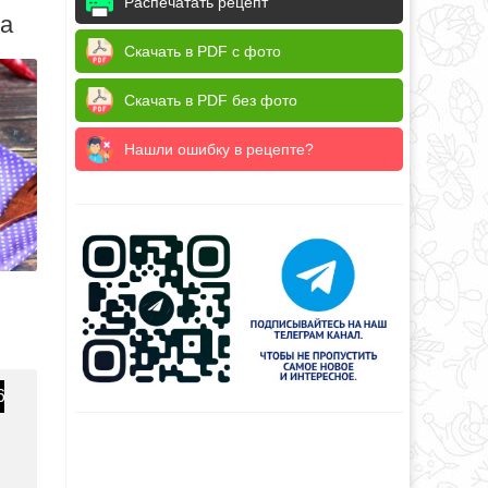
Распечатать рецепт
да
Скачать в PDF с фото
Скачать в PDF без фото
Нашли ошибку в рецепте?
6