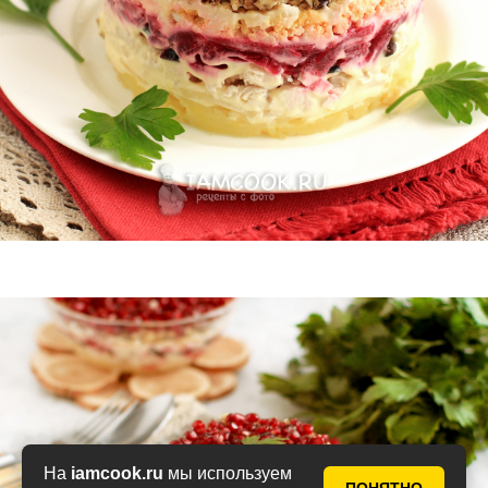
На
iamcook.ru
мы используем