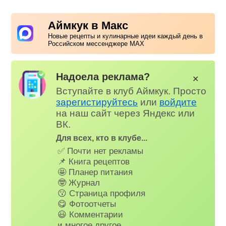
Аймкук в Макс
Новые рецепты и кулинарные идеи каждый день в
Российском мессенджере MAX
Надоела реклама?
✕
Вступайте в клуб Аймкук. Просто
зарегистируйтесь
или
войдите
на наш сайт через Яндекс или
ВК.
Для всех, кто в клубе...
✅ Почти нет рекламы
📌 Книга рецептов
🤩 Планер питания
🤓 Журнал
😗 Страница профиля
😋 Фотоотчеты
😃 Комментарии
и многое другое…