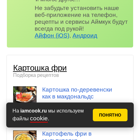
Не забудьте установить наше
веб-приложение на телефон,
рецепты и сервисы Аймкук будут
всегда под рукой!
Айфон (iOS)
,
Андроид
Картошка фри
Подборка рецептов
Картошка по-деревенски
как в макдональдс
На
iamcook.ru
мы используем
Картофель фри с яичным
ПОНЯТНО
cookie
белком в духовке
файлы
.
Картофель фри в