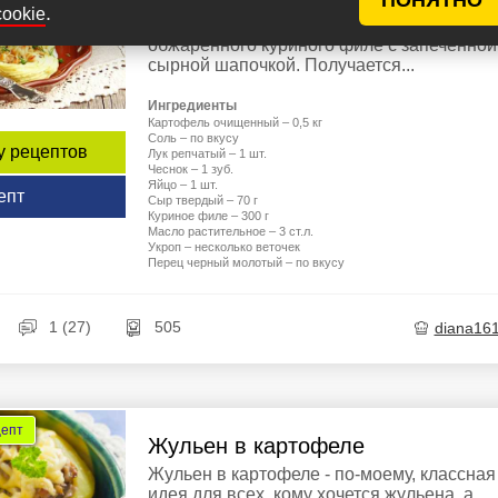
времени? Предлагаю приготовить "гнезда
.
cookie
из картофельного пюре с начинкой из
обжаренного куриного филе с запеченной
сырной шапочкой. Получается...
Ингредиенты
Картофель очищенный – 0,5 кг
Соль – по вкусу
у рецептов
Лук репчатый – 1 шт.
Чеснок – 1 зуб.
Яйцо – 1 шт.
епт
Сыр твердый – 70 г
Куриное филе – 300 г
Масло растительное – 3 ст.л.
Укроп – несколько веточек
Перец черный молотый – по вкусу
1 (27)
505
diana16
цепт
Жульен в картофеле
Жульен в картофеле - по-моему, классная
идея для всех, кому хочется жульена, а