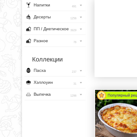
Напитки
491
Десерты
1256
ПП / Диетическое
3929
Разное
76
Коллекции
Пасха
237
Хэллоуин
31
Выпечка
Популярный ре
1296