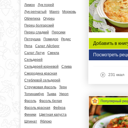
Лимон
Лук порей
Лук репчатый
Манго
Морковь
Облепиха
Огурец
Перец болгарский
Перец сладкий
Персики
Петрушка
Помидор
Редис
Добавить в книг
Репа
Салат Айсберг
Салат Латук
Свекла
Посмотреть рец
Сельдерей
Сельдерей корневой
Слива
Смородина красная
231 ккал
Стеблевой сельдерей
Стручковая фасоль
Терн
Топинамбур
Тыква
Укроп
Фасоль
Фасоль белая
Популярный ре
Фасоль красная
Фейхоа
Финики
Цветная капуста
Шпинат
Яблоко