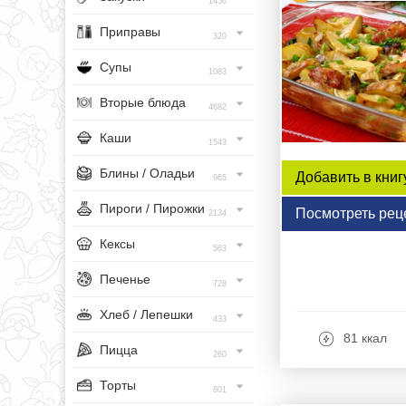
1456
Приправы
320
Супы
1083
Вторые блюда
4682
Каши
1543
Блины / Оладьи
Добавить в книг
965
Пироги / Пирожки
Посмотреть рец
2134
Кексы
563
Печенье
728
Хлеб / Лепешки
433
81 ккал
Пицца
260
Торты
801