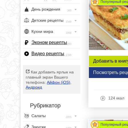
Популярный ре
День рождения
385
Детские рецепты
1548
Кухни мира
1968
Эконом рецепты
393
Видео рецепты
1396
Добавить в книг
Как добавить ярлык на
Посмотреть рец
главный экран Вашего
телефона:
Айфон (iOS)
,
Андроид
124 ккал
Рубрикатор
Салаты
2955
Популярный ре
Закуски