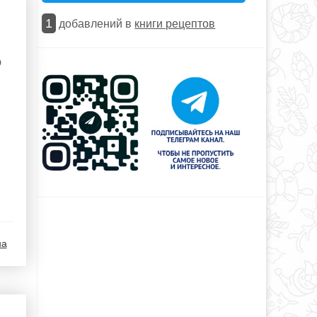
1
добавлений в
книги рецептов
ю
на