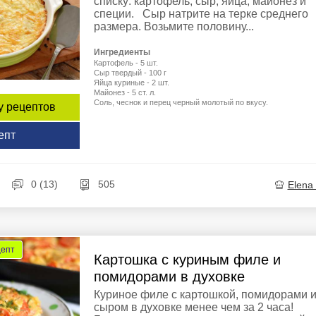
списку: картофель, сыр, яйца, майонез и
специи. Сыр натрите на терке среднего
размера. Возьмите половину...
Ингредиенты
Картофель - 5 шт.
Сыр твердый - 100 г
Яйца куриные - 2 шт.
Майонез - 5 ст. л.
Соль, чеснок и перец черный молотый по вкусу.
у рецептов
епт
0 (13)
505
Elena
цепт
Картошка с куриным филе и
помидорами в духовке
Куриное филе с картошкой, помидорами 
сыром в духовке менее чем за 2 часа!