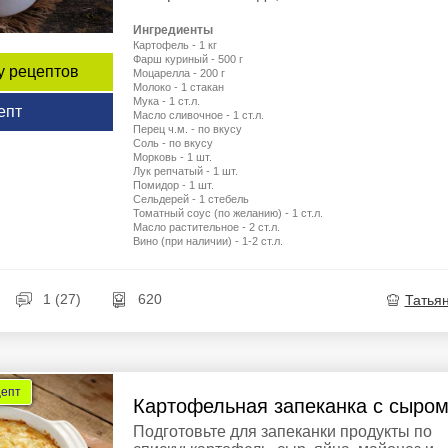
Ингредиенты
Картофель - 1 кг
Фарш куриный - 500 г
у рецептов
Моцарелла - 200 г
Молоко - 1 стакан
Мука - 1 ст.л.
епт
Масло сливочное - 1 ст.л.
Перец ч.м. - по вкусу
Соль - по вкусу
Морковь - 1 шт.
Лук репчатый - 1 шт.
Помидор - 1 шт.
Сельдерей - 1 стебель
Томатный соус (по желанию) - 1 ст.л.
Масло растительное - 2 ст.л.
Вино (при наличии) - 1-2 ст.л.
1 (27)
620
Татья
цепт
Картофельная запеканка с сыро
Подготовьте для запеканки продукты по