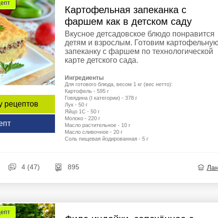
цепт
Картофельная запеканка с
фаршем как в детском саду
Вкусное детсадовское блюдо понравится
детям и взрослым. Готовим картофельну
запеканку с фаршем по технологической
карте детского сада.
Ингредиенты
Для готового блюда, весом 1 кг (вес нетто):
Картофель - 595 г
Говядина (I категории) - 378 г
у рецептов
Лук - 50 г
Яйцо 1С - 50 г
Молоко - 220 г
епт
Масло растительное - 10 г
Масло сливочное - 20 г
Соль пищевая йодированная - 5 г
4 (47)
895
Ла
цепт