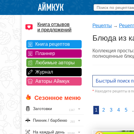
Книга отзывов
Рецепты
→
Рецеп
и предложений
Блюда из к
Книга рецептов
Коллекция простых
Планнер
полноценные блюд
Любимые авторы
Журнал
Авторы Аймкук
*
Находите рецепты в по
Сезонное меню
Заготовки
1
2
3
4
5
.
1347
Пикник / барбекю
293
На каждый день
20160