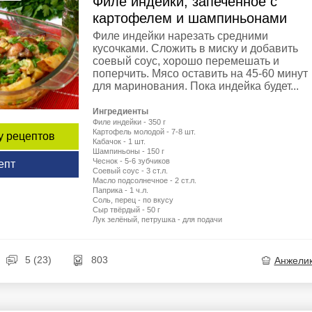
Филе индейки, запечённое с
картофелем и шампиньонами
Филе индейки нарезать средними
кусочками. Сложить в миску и добавить
соевый соус, хорошо перемешать и
поперчить. Мясо оставить на 45-60 минут
для маринования. Пока индейка будет...
Ингредиенты
Филе индейки - 350 г
Картофель молодой - 7-8 шт.
у рецептов
Кабачок - 1 шт.
Шампиньоны - 150 г
Чеснок - 5-6 зубчиков
епт
Соевый соус - 3 ст.л.
Масло подсолнечное - 2 ст.л.
Паприка - 1 ч.л.
Соль, перец - по вкусу
Сыр твёрдый - 50 г
Лук зелёный, петрушка - для подачи
5 (23)
803
Анжели