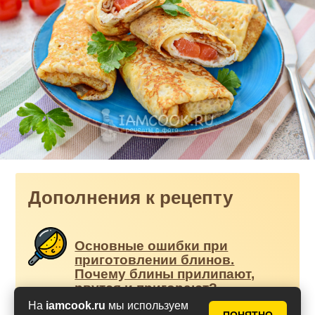
Дополнения к рецепту
Основные ошибки при
приготовлении блинов.
Почему блины прилипают,
рвутся и пригорают?
На
iamcook.ru
мы используем