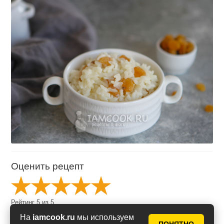
Оценить рецепт
Рейтинг
5
из
5
на основе
6
голосов
На
iamcook.ru
мы используем