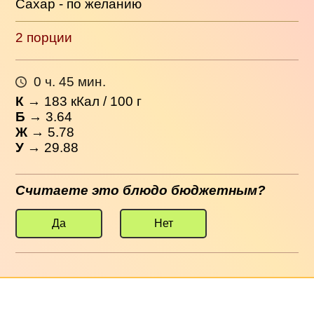
Сахар - по желанию
2 порции
0 ч. 45 мин.
К
→
183
кКал / 100 г
Б
→ 3.64
Ж
→ 5.78
У
→ 29.88
Считаете это блюдо бюджетным?
Да
Нет