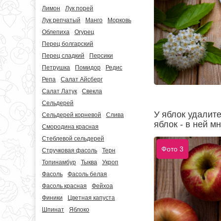
Лимон
Лук порей
Лук репчатый
Манго
Морковь
Облепиха
Огурец
Перец болгарский
Перец сладкий
Персики
Петрушка
Помидор
Редис
Репа
Салат Айсберг
Салат Латук
Свекла
Сельдерей
У яблок удалите
Сельдерей корневой
Слива
яблок - в ней м
Смородина красная
Стеблевой сельдерей
Фото 3
Стручковая фасоль
Терн
Топинамбур
Тыква
Укроп
Фасоль
Фасоль белая
Фасоль красная
Фейхоа
Финики
Цветная капуста
Шпинат
Яблоко