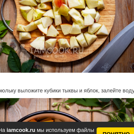
юльку выложите кубики тыквы и яблок, залейте воду
На
iamcook.ru
мы используем файлы
ПОНЯТНО