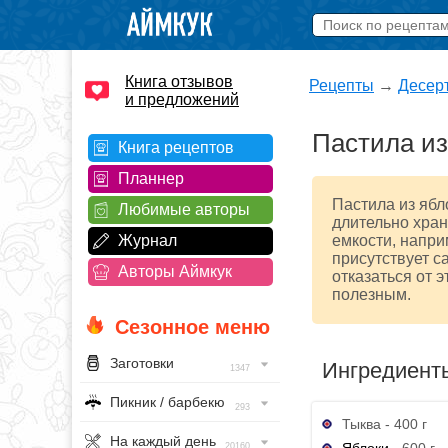
Книга отзывов
Рецепты
→
Десер
и предложений
Пастила из
Книга рецептов
Планнер
Пастила из ябл
Любимые авторы
длительно хран
Журнал
емкости, напри
присутствует с
Авторы Аймкук
отказаться от 
полезным.
Сезонное меню
Заготовки
Ингредиент
1347
Пикник / барбекю
293
Тыква - 400 г
На каждый день
Яблоки
- 600 г
20160