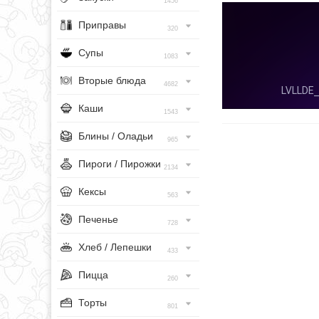
1456
Приправы
320
Супы
1083
Вторые блюда
4682
Каши
1543
Блины / Оладьи
965
Пироги / Пирожки
2134
Кексы
563
Печенье
728
Хлеб / Лепешки
433
Пицца
260
Торты
801