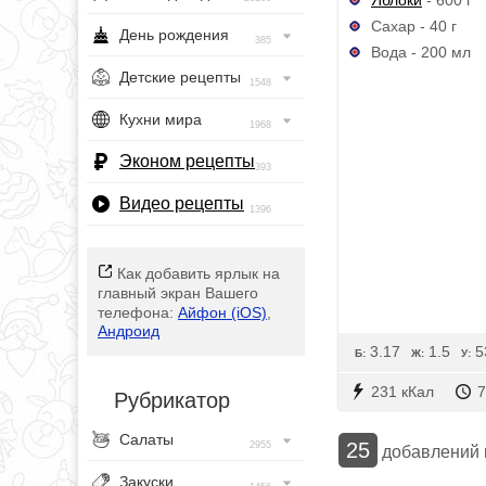
Сахар - 40 г
День рождения
385
Вода - 200 мл
Детские рецепты
1548
Кухни мира
1968
Эконом рецепты
393
Видео рецепты
1396
Как добавить ярлык на
главный экран Вашего
телефона:
Айфон (iOS)
,
Андроид
3.17
1.5
5
Б:
Ж:
У:
231 кКал
7
Рубрикатор
Салаты
25
2955
добавлений
Закуски