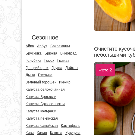
Сезонное
Айва
Арбуз
Баклажаны
Очистите кусочк
Брусника
Брюква
Виноград
небольшими куб
Голубика
Горох
Гранат
Грецкий орех
Груша
Дайкон
Фото 2
Дыня
Ежевика
Зеленый горошек
Инжир
Капуста белокочанная
Капуста Брокколи
Капуста Брюссельская
Капуста кольраби
Капуста пекинская
Капуста савойская
Картофель
Киви
Кизил
Клюква
Кукуруза