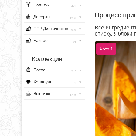
Напитки
491
Процесс при
Десерты
1256
Все ингредиент
ПП / Диетическое
3929
списку. Яблоки 
Разное
76
Фото 1
Коллекции
Пасха
237
Хэллоуин
31
Выпечка
1296