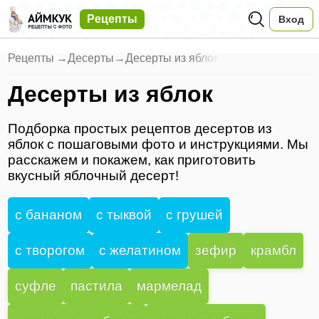
Рецепты
Вход
Рецепты
→
Десерты
→
Десерты из яблок
Десерты из яблок
Подборка простых рецептов десертов из
яблок с пошаговыми фото и инструкциями. Мы
расскажем и покажем, как приготовить
вкусный яблочный десерт!
с бананом
с тыквой
с грушей
с творогом
с желатином
зефир
крамбл
суфле
пастила
мармелад