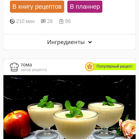
В книгу рецептов
В планнер
210 мин
28
96
Ингредиенты
тома
Популярный рецепт
автор рецепта