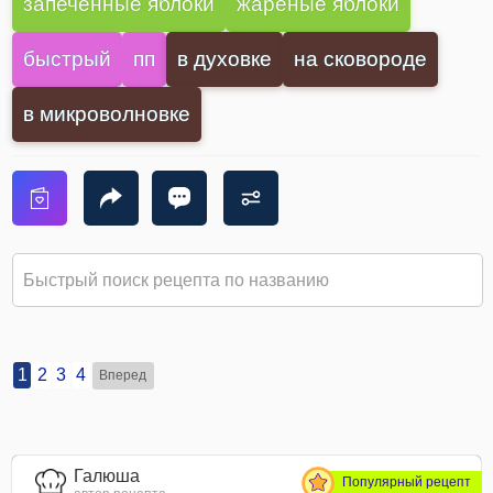
запеченные яблоки
жареные яблоки
быстрый
пп
в духовке
на сковороде
в микроволновке
1
2
3
4
Вперед
Галюша
Популярный рецепт