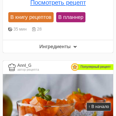
Посмотреть рецепт
В книгу рецептов
В планнер
35 мин
28
Ингредиенты
AnnI_G
Популярный рецепт
автор рецепта
↑ В начало