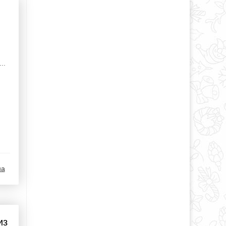
..
на
из