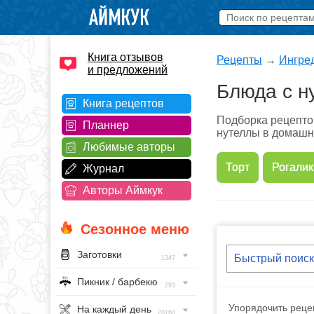
Книга отзывов
Рецепты
→
Ингре
и предложений
Блюда с н
Книга рецептов
Подборка рецептов
Планнер
нутеллы в домашн
Любимые авторы
Торт
Рогалик
Журнал
Авторы Аймкук
Сезонное меню
Заготовки
1347
Пикник / барбекю
293
Упорядочить рецеп
На каждый день
20160