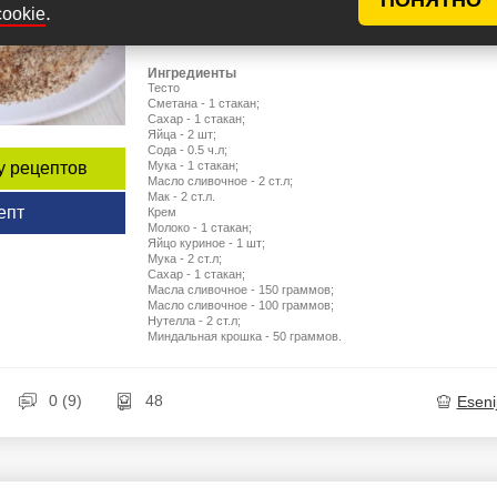
.
пекли еще в детстве с разными начинками,
cookie
например с орехами, изюмом или ...
Ингредиенты
Тесто
Сметана - 1 стакан;
Сахар - 1 стакан;
Яйца - 2 шт;
Сода - 0.5 ч.л;
Мука - 1 стакан;
у рецептов
Масло сливочное - 2 ст.л;
Мак - 2 ст.л.
епт
Крем
Молоко - 1 стакан;
Яйцо куриное - 1 шт;
Мука - 2 ст.л;
Сахар - 1 стакан;
Масла сливочное - 150 граммов;
Масло сливочное - 100 граммов;
Нутелла - 2 ст.л;
Миндальная крошка - 50 граммов.
0 (9)
48
Eseni