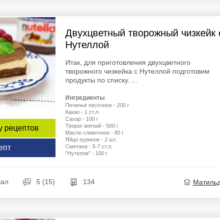
Двухцветный творожный чизкейк 
Нутеллой
Итак, для приготовления двухцветного
творожного чизкейка с Нутеллой подготовим
продукты по списку. ...
Ингредиенты
Печенье песочное - 200 г
Какао - 1 ст.л.
Сахар - 100 г
Творог мягкий - 500 г
у рецептов
Масло сливочное - 80 г
Яйцо куриное - 2 шт.
Сметана - 5-7 ст.л.
епт
"Нутелла" - 100 г
кал
5 (15)
134
Матиль