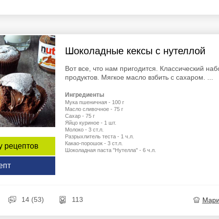
Шоколадные кексы с нутеллой
Вот все, что нам пригодится. Классический наб
продуктов. Мягкое масло взбить с сахаром. ...
Ингредиенты
Мука пшеничная - 100 г
Масло сливочное - 75 г
Сахар - 75 г
Яйцо куриное - 1 шт.
Молоко - 3 ст.л.
Разрыхлитель теста - 1 ч.л.
Какао-порошок - 3 ст.л.
у рецептов
Шоколадная паста "Нутелла" - 6 ч.л.
епт
14 (53)
113
Мар