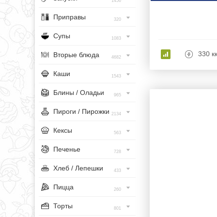
1456
Приправы
320
Супы
1083
330 к
Вторые блюда
4682
Каши
1543
Блины / Оладьи
965
Пироги / Пирожки
2134
Кексы
563
Печенье
728
Хлеб / Лепешки
433
Пицца
260
Торты
801