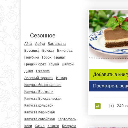
Сезонное
Айва
Арбуз
Баклажаны
Брусника
Брюква
Виноград
Голубика
Горох
Гранат
Грецкий орех
Груша
Дайкон
Дыня
Ежевика
Добавить в книг
Зеленый горошек
Инжир
Капуста белокочанная
Посмотреть рец
Капуста Брокколи
Капуста Брюссельская
Капуста кольраби
249 к
Капуста пекинская
Капуста савойская
Картофель
Киви
Кизил
Клюква
Кукуруза