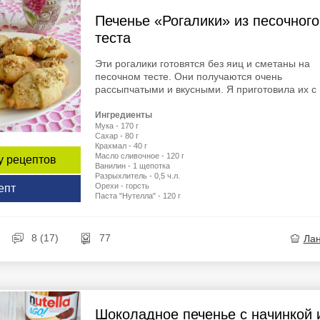
Печенье «Рогалики» из песочного
теста
Эти рогалики готовятся без яиц и сметаны на
песочном тесте. Они получаются очень
рассыпчатыми и вкусными. Я приготовила их с .
Ингредиенты
Мука - 170 г
Сахар - 80 г
Крахмал - 40 г
Масло сливочное - 120 г
у рецептов
Ванилин - 1 щепотка
Разрыхлитель - 0,5 ч.л.
Орехи - горсть
епт
Паста "Нутелла" - 120 г
8 (17)
77
Ла
Шоколадное печенье с начинкой 