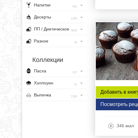
Напитки
491
Десерты
1256
ПП / Диетическое
3929
Разное
76
Коллекции
Пасха
237
Хэллоуин
31
Добавить в книг
Выпечка
1296
Посмотреть рец
346 ккал