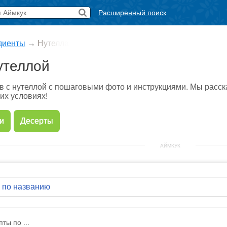
Расширенный поиск
диенты
→
Нутелла
утеллой
 с нутеллой с пошаговыми фото и инструкциями. Мы расск
их условиях!
и
Десерты
АЙМКУК
ты по ...