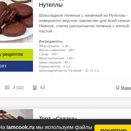
Нутеллы
Шоколадное печенье с начинкой из Нутеллы -
невероятно вкусное лакомство для всей семьи.
Нежное, слегка рассыпчатое печенье с мягкой
пастой ...
Ингредиенты
Яйцо куриное - 1 шт.
Масло сливочное - 100 г
у рецептов
Сахар - 140 г
Мука пшеничная - 140 г
Какао-порошок - 40 г
епт
Разрыхлитель - 1 ч.л.
Шоколадная паста "Нутелла" - 11-12 ч.л.
3 (11)
63
Мар
Торт «Сказка»
На
iamcook.ru
мы используем файлы
Этот торт всем наверно известен давно. Его м
ПОНЯТНО