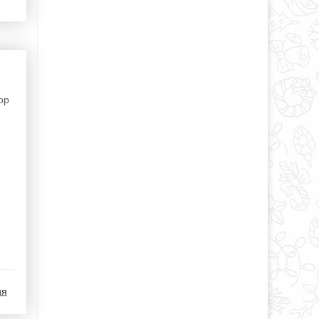
ор
ия