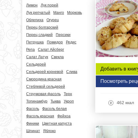
Лимон
Лук порей
Лук репчатый
Манго
Морковь
Облепиха
Огурец
Перец болгарский
Перец сладкий
Персики
Петрушка
Помидор
Редис
Репа
Салат Айсберг
Салат Латук
Свекла
Сельдерей
Добавить в книг
Сельдерей корневой
Слива
Смородина красная
Посмотреть рец
Стеблевой сельдерей
Стручковая фасоль
Терн
Топинамбур
Тыква
Укроп
462 ккал
Фасоль
Фасоль белая
Фасоль красная
Фейхоа
Финики
Цветная капуста
Шпинат
Яблоко