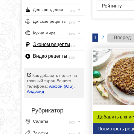
День рождения
385
Детские рецепты
1548
Кухни мира
1968
1
2
Вперед
Эконом рецепты
393
Видео рецепты
1396
Как добавить ярлык на
главный экран Вашего
телефона:
Айфон (iOS)
,
Андроид
Рубрикатор
Добавить в книг
Салаты
2955
Посмотреть рец
Закуски