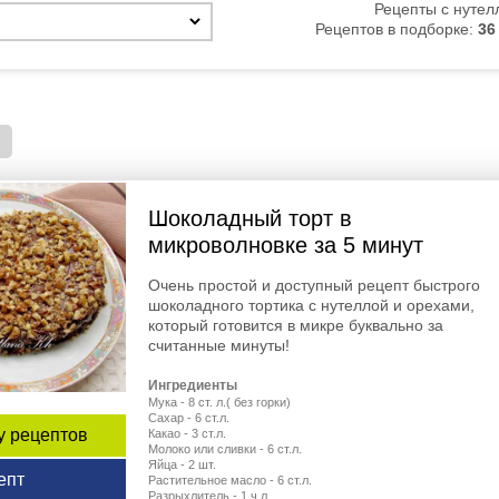
Рецепты с нутел
Рецептов в подборке:
36
Шоколадный торт в
микроволновке за 5 минут
Очень простой и доступный рецепт быстрого
шоколадного тортика с нутеллой и орехами,
который готовится в микре буквально за
считанные минуты!
Ингредиенты
Мука - 8 ст. л.( без горки)
Сахар - 6 ст.л.
у рецептов
Какао - 3 ст.л.
Молоко или сливки - 6 ст.л.
Яйца - 2 шт.
епт
Растительное масло - 6 ст.л.
Разрыхлитель - 1 ч.л.