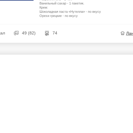
Ванильный сахар - 1 пакетик.
Крем:
Шоколадная паста «Нутелла» - по вкусу
Орехи грецкие - по вкусу
кал
49 (82)
74
Ла