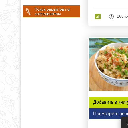
Поиск рецептов по
ингредиентам
163 к
Добавить в книг
Посмотреть рец