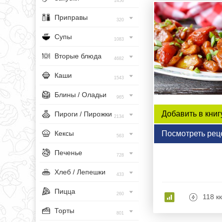
1456
Приправы
320
Супы
1083
Вторые блюда
4682
Каши
1543
Блины / Оладьи
965
Добавить в книг
Пироги / Пирожки
2134
Кексы
Посмотреть рец
563
Печенье
728
Хлеб / Лепешки
433
Пицца
260
118 к
Торты
801