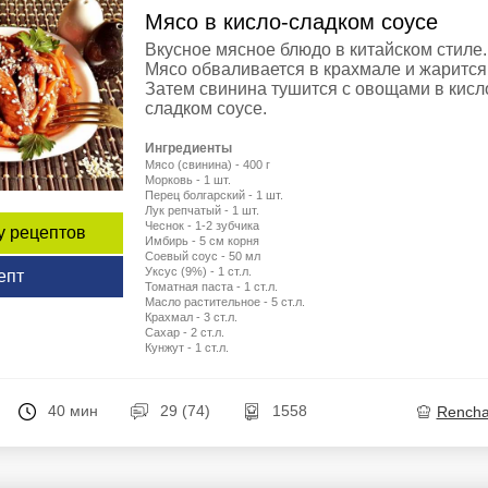
Мясо в кисло-сладком соусе
Вкусное мясное блюдо в китайском стиле.
Мясо обваливается в крахмале и жарится
Затем свинина тушится с овощами в кисл
сладком соусе.
Ингредиенты
Мясо (свинина) - 400 г
Морковь - 1 шт.
Перец болгарский - 1 шт.
Лук репчатый - 1 шт.
Чеснок - 1-2 зубчика
у рецептов
Имбирь - 5 см корня
Соевый соус - 50 мл
Уксус (9%) - 1 ст.л.
епт
Томатная паста - 1 ст.л.
Масло растительное - 5 ст.л.
Крахмал - 3 ст.л.
Сахар - 2 ст.л.
Кунжут - 1 ст.л.
40 мин
29 (74)
1558
Rench