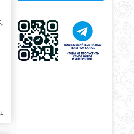
.
о-
a1