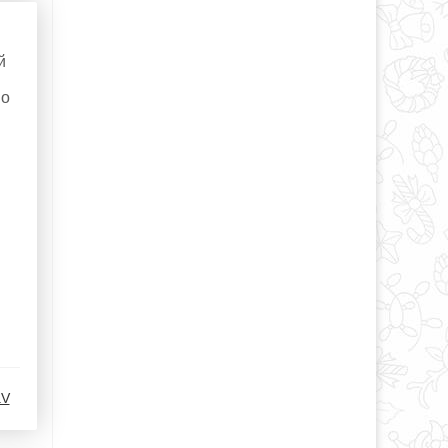
й
мо
aV