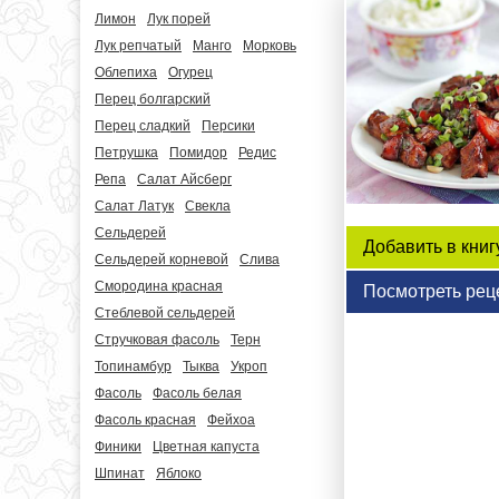
Лимон
Лук порей
Лук репчатый
Манго
Морковь
Облепиха
Огурец
Перец болгарский
Перец сладкий
Персики
Петрушка
Помидор
Редис
Репа
Салат Айсберг
Салат Латук
Свекла
Сельдерей
Добавить в книг
Сельдерей корневой
Слива
Смородина красная
Посмотреть рец
Стеблевой сельдерей
Стручковая фасоль
Терн
Топинамбур
Тыква
Укроп
Фасоль
Фасоль белая
Фасоль красная
Фейхоа
Финики
Цветная капуста
Шпинат
Яблоко