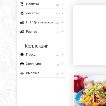
Напитки
491
Десерты
1256
ПП / Диетическое
3929
Разное
76
Коллекции
Пасха
237
Хэллоуин
31
Выпечка
1296