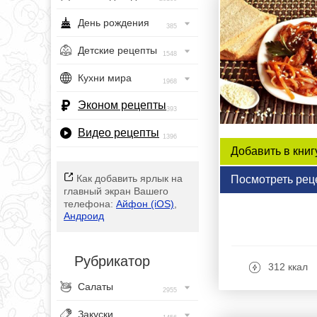
День рождения
385
Детские рецепты
1548
Кухни мира
1968
Эконом рецепты
393
Видео рецепты
1396
Добавить в книг
Как добавить ярлык на
Посмотреть рец
главный экран Вашего
телефона:
Айфон (iOS)
,
Андроид
Рубрикатор
312 ккал
Салаты
2955
Закуски