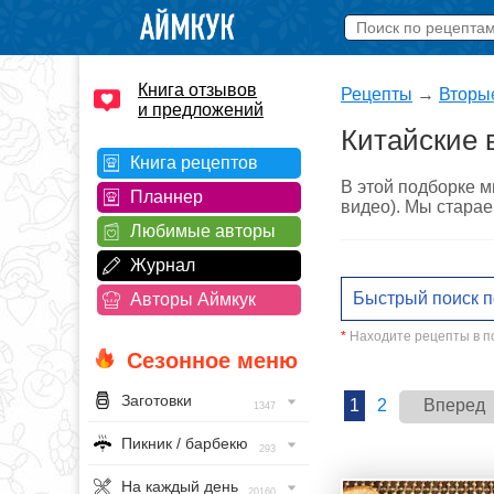
Книга отзывов
Рецепты
→
Вторы
и предложений
Китайские 
Книга рецептов
В этой подборке м
Планнер
видео). Мы старае
Любимые авторы
Журнал
Авторы Аймкук
*
Находите рецепты в по
Сезонное меню
Заготовки
1
2
Вперед
1347
Пикник / барбекю
293
На каждый день
20160