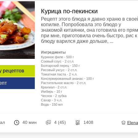
Курица по-пекински
Рецепт этого блюда я давно храню в свое
копилке. Попробовала это блюдо у
знакомой китаянки, она готовила его пря
при мне, приготовила очень быстро, рис к
блюду варился даже дольше, ...
Ингредиенты
Куриное филе - 500 г
Соевый соус - 2 ст.л.
Болгарский перец - 150 г
Рисовый уксус - 2 ст.л.
у рецептов
Томатная паста - 2 ч.л.
Консервированный ананас - 100 г
епт
Растительное масло - 2 ст.л.
Крахмал - 2 ст.л.
Имбирь - 10 г
Чеснок - 2 зубка
Сахар - 3 ч.л.
Вода - 150 мл
кал
40 мин
4 (45)
1408
Elen