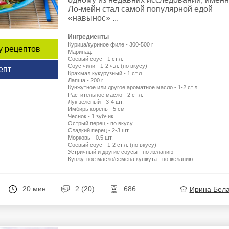
Ло-мейн стал самой популярной едой
«навынос» ...
Ингредиенты
Курица/куриное филе - 300-500 г
у рецептов
Маринад:
Соевый соус - 1 ст.л.
Соус чили - 1-2 ч.л. (по вкусу)
епт
Крахмал кукурузный - 1 ст.л.
Лапша - 200 г
Кунжутное или другое ароматное масло - 1-2 ст.л.
Растительное масло - 2 ст.л.
Лук зеленый - 3-4 шт.
Имбирь корень - 5 см
Чеснок - 1 зубчик
Острый перец - по вкусу
Сладкий перец - 2-3 шт.
Морковь - 0.5 шт.
Соевый соус - 1-2 ст.л. (по вкусу)
Устричный и другие соусы - по желанию
Кунжутное масло/семена кунжута - по желанию
20 мин
2 (20)
686
Ирина Бел