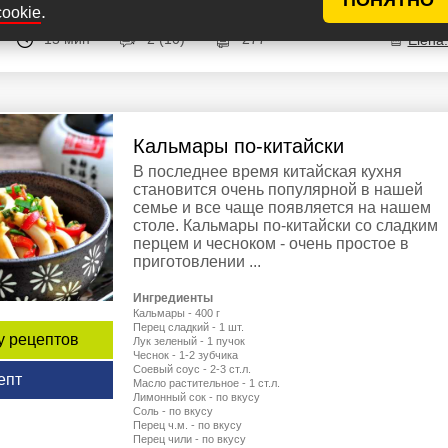
.
cookie
15 мин
2 (10)
277
Elena
Кальмары по-китайски
В последнее время китайская кухня
становится очень популярной в нашей
семье и все чаще появляется на нашем
столе. Кальмары по-китайски со сладким
перцем и чесноком - очень простое в
приготовлении ...
Ингредиенты
Кальмары - 400 г
Перец сладкий - 1 шт.
у рецептов
Лук зеленый - 1 пучок
Чеснок - 1-2 зубчика
Соевый соус - 2-3 ст.л.
епт
Масло растительное - 1 ст.л.
Лимонный сок - по вкусу
Соль - по вкусу
Перец ч.м. - по вкусу
Перец чили - по вкусу