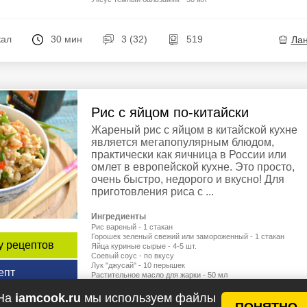
кал
30 мин
3 (32)
519
Ла
Рис с яйцом по-китайски
Жареный рис с яйцом в китайской кухне
является мегапопулярным блюдом,
практически как яичница в России или
омлет в европейской кухне. Это просто,
очень быстро, недорого и вкусно! Для
приготовления риса с ...
Ингредиенты
Рис вареный - 1 стакан
Горошек зеленый свежий или замороженный - 1 стакан
у рецептов
Яйца куриные сырые - 4-5 шт.
Соевый соус - по вкусу
Лук "джусай" - 10 перышек
епт
Растительное масло для жарки - 50 мл
Кунжутное масло темное - по вкусу
Вода - 50 мл
На
iamcook.ru
мы используем файлы
ПОНЯТНО