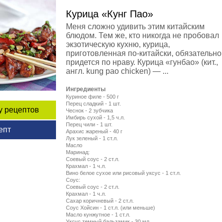
Курица «Кунг Пао»
Меня сложно удивить этим китайским
блюдом. Тем же, кто никогда не пробовал
экзотическую кухню, курица,
приготовленная по-китайски, обязательно
придется по нраву. Курица «гунбао» (кит.,
англ. kung pao chicken) — ...
Ингредиенты
Куриное филе - 500 г
Перец сладкий - 1 шт.
у рецептов
Чеснок - 2 зубчика
Имбирь сухой - 1,5 ч.л.
Перец чили - 1 шт.
епт
Арахис жареный - 40 г
Лук зеленый - 1 ст.л.
Масло
Маринад:
Соевый соус - 2 ст.л.
Крахмал - 1 ч.л.
Вино белое сухое или рисовый уксус - 1 ст.л.
Соус:
Соевый соус - 2 ст.л.
Крахмал - 1 ч.л.
Сахар коричневый - 2 ст.л.
Соус Хойсин - 1 ст.л. (или меньше)
Масло кунжутное - 1 ст.л.
Уксус темный бальзамик - 30 мл