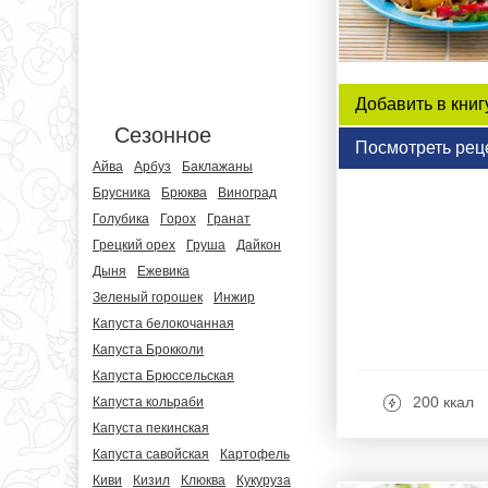
Добавить в книг
Сезонное
Посмотреть рец
Айва
Арбуз
Баклажаны
Брусника
Брюква
Виноград
Голубика
Горох
Гранат
Грецкий орех
Груша
Дайкон
Дыня
Ежевика
Зеленый горошек
Инжир
Капуста белокочанная
Капуста Брокколи
Капуста Брюссельская
200 ккал
Капуста кольраби
Капуста пекинская
Капуста савойская
Картофель
Киви
Кизил
Клюква
Кукуруза