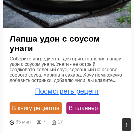
Лапша удон с соусом
унаги
Соберите ингредиенты для приготовления лапши
удон с соусом унаги. Унаги - не острый,
сладковато-соленый соус, сделанный на основе
соевого соуса, мирина и сахара. Хочу немножечко
добавить остринки, добавлю чили, вы кладите...
Посмотреть рецепт
В книгу рецептов
В планнер
35 мин
7
17
↑