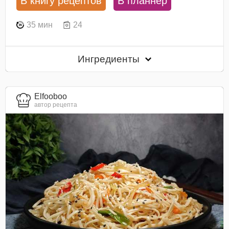
В книгу рецептов
В планнер
35 мин
24
Ингредиенты
Elfooboo
автор рецепта