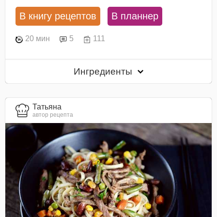
В книгу рецептов
В планнер
20 мин
5
111
Ингредиенты
Татьяна
автор рецепта