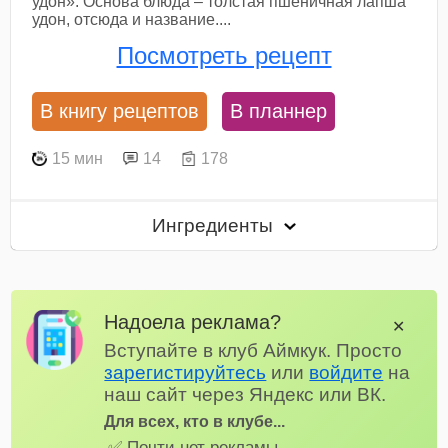
удон». Основа блюда – толстая пшеничная лапша
удон, отсюда и название....
Посмотреть рецепт
В книгу рецептов
В планнер
15 мин
14
178
Ингредиенты
Надоела реклама?
✕
Вступайте в клуб Аймкук. Просто
зарегистируйтесь
или
войдите
на
наш сайт через Яндекс или ВК.
Для всех, кто в клубе...
✅ Почти нет рекламы