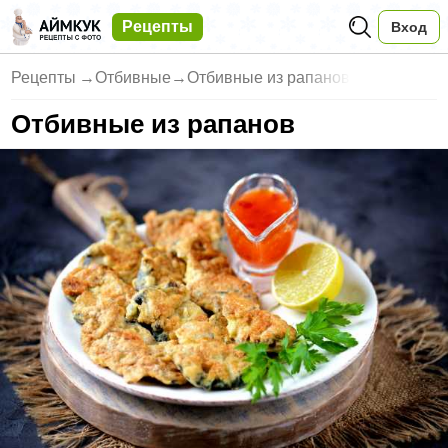
Рецепты
Вход
Рецепты
→
Отбивные
→
Отбивные из рапанов
Отбивные из рапанов