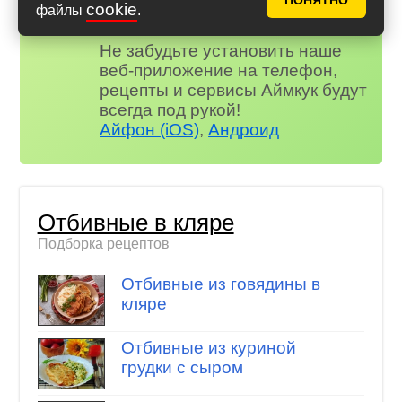
ПОНЯТНО
😃 Комментарии
cookie
файлы
.
и многое другое…
Не забудьте установить наше
веб-приложение на телефон,
рецепты и сервисы Аймкук будут
всегда под рукой!
Айфон (iOS)
,
Андроид
Отбивные в кляре
Подборка рецептов
Отбивные из говядины в
кляре
Отбивные из куриной
грудки с сыром