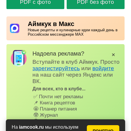
PDF с фото
PDF без фото
Аймкук в Макс
Новые рецепты и кулинарные идеи каждый день в
Российском мессенджере MAX
Надоела реклама?
✕
Вступайте в клуб Аймкук. Просто
зарегистируйтесь
или
войдите
на наш сайт через Яндекс или
ВК.
Для всех, кто в клубе...
✅ Почти нет рекламы
📌 Книга рецептов
🤩 Планер питания
🤓 Журнал
😗 Страница профиля
😋 Фотоотчеты
На
iamcook.ru
мы используем