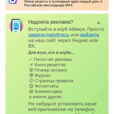
Новые рецепты и кулинарные идеи каждый день в
Российском мессенджере MAX
Надоела реклама?
✕
Вступайте в клуб Аймкук. Просто
зарегистируйтесь
или
войдите
на наш сайт через Яндекс или
ВК.
Для всех, кто в клубе...
✅ Почти нет рекламы
📌 Книга рецептов
🤩 Планер питания
🤓 Журнал
😗 Страница профиля
😋 Фотоотчеты
😃 Комментарии
и многое другое…
Не забудьте установить наше
веб-приложение на телефон,