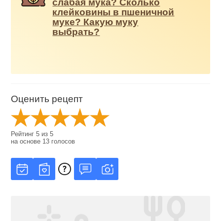
слабая мука? Сколько
клейковины в пшеничной
муке? Какую муку
выбрать?
Оценить рецепт
Рейтинг
5
из
5
на основе
13
голосов