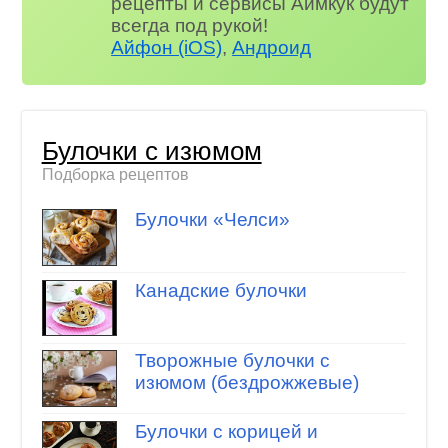
рецепты и сервисы Аймкук будут
всегда под рукой!
Айфон (iOS)
,
Андроид
Булочки с изюмом
Подборка рецептов
Булочки «Челси»
Канадские булочки
Творожные булочки с
изюмом (бездрожжевые)
Булочки с корицей и