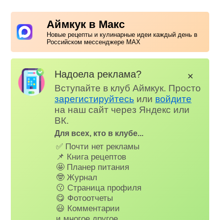
Аймкук в Макс
Новые рецепты и кулинарные идеи каждый день в
Российском мессенджере MAX
Надоела реклама?
✕
Вступайте в клуб Аймкук. Просто
зарегистируйтесь
или
войдите
на наш сайт через Яндекс или
ВК.
Для всех, кто в клубе...
✅ Почти нет рекламы
📌 Книга рецептов
🤩 Планер питания
🤓 Журнал
😗 Страница профиля
😋 Фотоотчеты
😃 Комментарии
и многое другое…