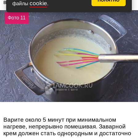
ПОНЯТНО
в кастрюлю и отправьте на огонь.
cookie
файлы
.
Фото 11
Варите около 5 минут при минимальном
нагреве, непрерывно помешивая. Заварной
крем должен стать однородным и достаточно