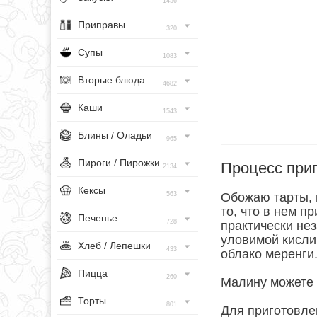
1456
Приправы
320
Супы
1083
Вторые блюда
4682
Каши
1543
Блины / Оладьи
965
Пироги / Пирожки
Процесс при
2134
Кексы
563
Обожаю тарты, п
то, что в нем пр
Печенье
728
практически не
уловимой кисли
Хлеб / Лепешки
433
облако меренги
Пицца
260
Малину можете 
Торты
801
Для приготовле