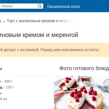
Расширенный поиск
и
→
Тарт с малиновым кремом и меренгой
иновым кремом и меренгой
й десерт с кислинкой. Перед ним невозможно устоять!
ы
Фото готового блю
 - 250 г
ло
- 120 г
ка
4 шт.