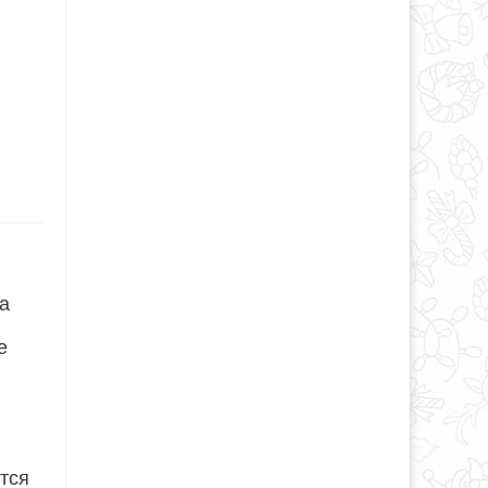
на
е
тся