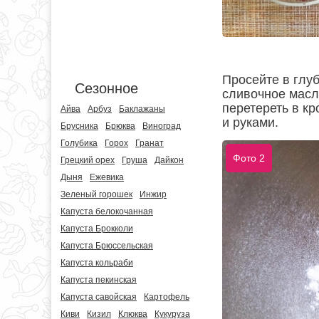
Просейте в глуб
Сезонное
сливочное масл
перетереть в кр
Айва
Арбуз
Баклажаны
и руками.
Брусника
Брюква
Виноград
Голубика
Горох
Гранат
Фото 2
Грецкий орех
Груша
Дайкон
Дыня
Ежевика
Зеленый горошек
Инжир
Капуста белокочанная
Капуста Брокколи
Капуста Брюссельская
Капуста кольраби
Капуста пекинская
Капуста савойская
Картофель
Киви
Кизил
Клюква
Кукуруза