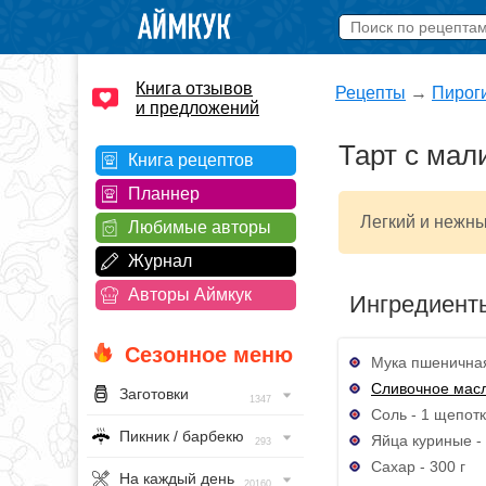
Книга отзывов
Рецепты
→
Пирог
и предложений
Тарт с мал
Книга рецептов
Планнер
Легкий и нежны
Любимые авторы
Журнал
Авторы Аймкук
Ингредиент
Сезонное меню
Мука пшеничная
Сливочное мас
Заготовки
1347
Соль - 1 щепот
Пикник / барбекю
Яйца куриные - 
293
Сахар - 300 г
На каждый день
20160