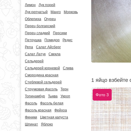
Лимон
Лук порей
Лук репчатый
Манго
Морковь
Облепиха
Огурец
Перец болгарский
Перец сладкий
Персики
Петрушка
Помидор
Редис
Репа
Салат Айсберг
Салат Латук
Свекла
Сельдерей
Сельдерей корневой
Слива
Смородина красная
1 яйцо взбейте 
Стеблевой сельдерей
Стручковая фасоль
Терн
Фото 3
Топинамбур
Тыква
Укроп
Фасоль
Фасоль белая
Фасоль красная
Фейхоа
Финики
Цветная капуста
Шпинат
Яблоко