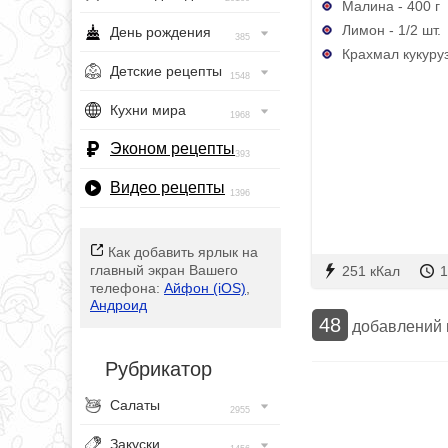
Малина - 400 г
Лимон - 1/2 шт.
День рождения
385
Крахмал кукуруз
Детские рецепты
1548
Кухни мира
1968
Эконом рецепты
393
Видео рецепты
1396
Как добавить ярлык на
главный экран Вашего
251 кКал
1
телефона:
Айфон (iOS)
,
Андроид
48
добавлений
Рубрикатор
Салаты
2955
Закуски