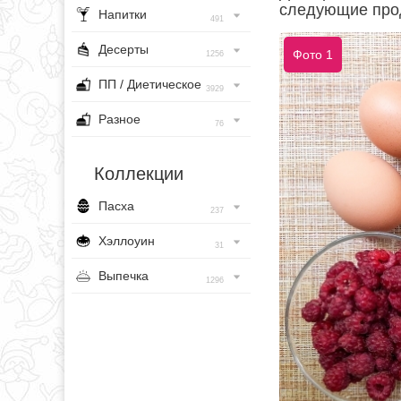
следующие про
Напитки
491
Десерты
Фото 1
1256
ПП / Диетическое
3929
Разное
76
Коллекции
Пасха
237
Хэллоуин
31
Выпечка
1296