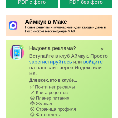
PDF с фото
PDF без фото
Аймкук в Макс
Новые рецепты и кулинарные идеи каждый день в
Российском мессенджере MAX
Надоела реклама?
✕
Вступайте в клуб Аймкук. Просто
зарегистируйтесь
или
войдите
на наш сайт через Яндекс или
ВК.
Для всех, кто в клубе...
✅ Почти нет рекламы
📌 Книга рецептов
🤩 Планер питания
🤓 Журнал
😗 Страница профиля
😋 Фотоотчеты