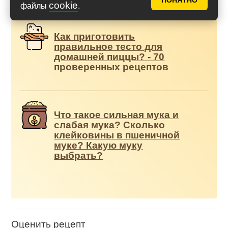
Дополнения к рецепту
ПОНЯТНО
cookie
файлы
.
Как приготовить
правильное тесто для
домашней пиццы? - 70
проверенных рецептов
Что такое сильная мука и
слабая мука? Сколько
клейковины в пшеничной
муке? Какую муку
выбрать?
Оценить рецепт