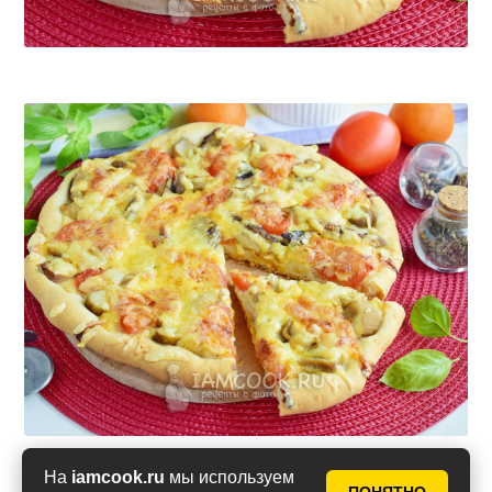
На
iamcook.ru
мы используем