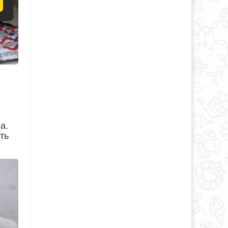
а.
ть