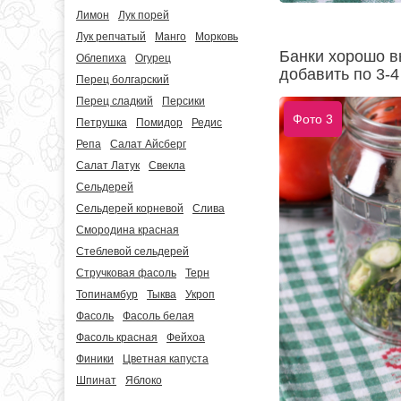
Лимон
Лук порей
Лук репчатый
Манго
Морковь
Банки хорошо в
Облепиха
Огурец
добавить по 3-4
Перец болгарский
Перец сладкий
Персики
Фото 3
Петрушка
Помидор
Редис
Репа
Салат Айсберг
Салат Латук
Свекла
Сельдерей
Сельдерей корневой
Слива
Смородина красная
Стеблевой сельдерей
Стручковая фасоль
Терн
Топинамбур
Тыква
Укроп
Фасоль
Фасоль белая
Фасоль красная
Фейхоа
Финики
Цветная капуста
Шпинат
Яблоко