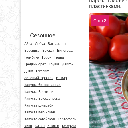
нарезать колечк
пластинками.
Фото 2
Сезонное
Айва
Арбуз
Баклажаны
Брусника
Брюква
Виноград
Голубика
Горох
Гранат
Грецкий орех
Груша
Дайкон
Дыня
Ежевика
Зеленый горошек
Инжир
Капуста белокочанная
Капуста Брокколи
Капуста Брюссельская
Капуста кольраби
Капуста пекинская
Капуста савойская
Картофель
Киви
Кизил
Клюква
Кукуруза