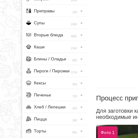
1456
Приправы
320
Супы
1083
Вторые блюда
4682
Каши
1543
Блины / Оладьи
965
Пироги / Пирожки
2134
Кексы
563
Печенье
Процесс при
728
Хлеб / Лепешки
433
Для заготовки к
необходимые ин
Пицца
260
Торты
Фото 1
801