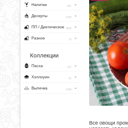
Напитки
491
Десерты
1256
ПП / Диетическое
3929
Разное
76
Коллекции
Пасха
237
Хэллоуин
31
Выпечка
1296
Все овощи промы