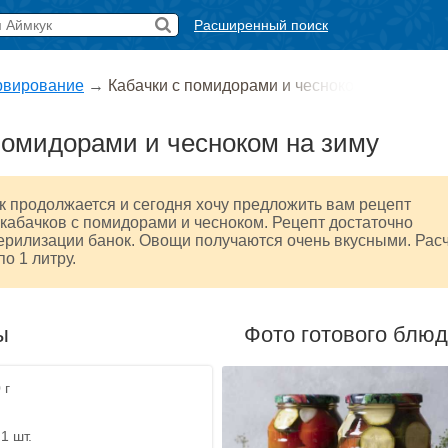
Расширенный поиск
рвирование
→
Кабачки с помидорами и чесноко
помидорами и чесноком на зиму
к продолжается и сегодня хочу предложить вам рецепт
абачков с помидорами и чесноком. Рецепт достаточно
терилизации банок. Овощи получаются очень вкусными. Рас
по 1 литру.
ы
Фото готового блю
 г
1 шт.