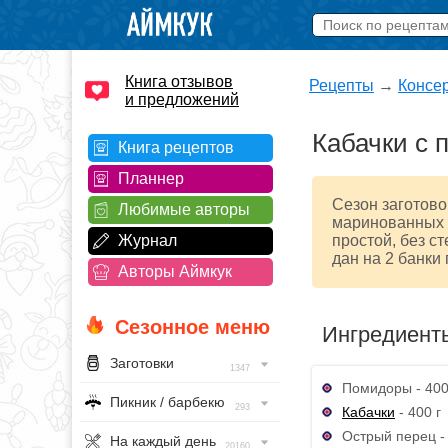
Книга отзывов
Рецепты
→
Консе
и предложений
Кабачки с 
Книга рецептов
Планнер
Сезон заготово
Любимые авторы
маринованных к
Журнал
простой, без с
дан на 2 банки 
Авторы Аймкук
Сезонное меню
Ингредиент
Заготовки
1347
Помидоры - 400
Пикник / барбекю
293
Кабачки
- 400 г
Острый перец - 
На каждый день
20160