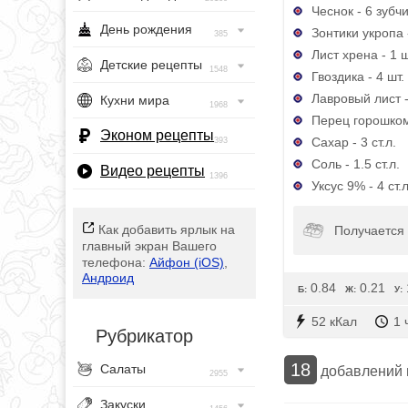
Чеснок - 6 зубч
День рождения
Зонтики укропа -
385
Лист хрена - 1 ш
Детские рецепты
1548
Гвоздика - 4 шт.
Лавровый лист -
Кухни мира
1968
Перец горошком 
Эконом рецепты
Сахар - 3 ст.л.
393
Соль - 1.5 ст.л.
Видео рецепты
1396
Уксус 9% - 4 ст.л
Как добавить ярлык на
Получается 
главный экран Вашего
телефона:
Айфон (iOS)
,
Андроид
0.84
0.21
Б:
Ж:
У:
52 кКал
1 
Рубрикатор
18
Салаты
добавлений
2955
Закуски