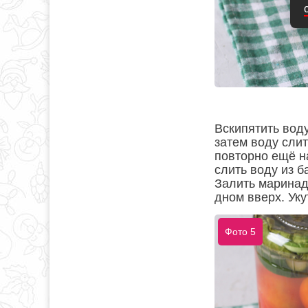
Вскипятить воду
затем воду слит
повторно ещё на
слить воду из б
Залить маринад
дном вверх. Уку
Фото 5