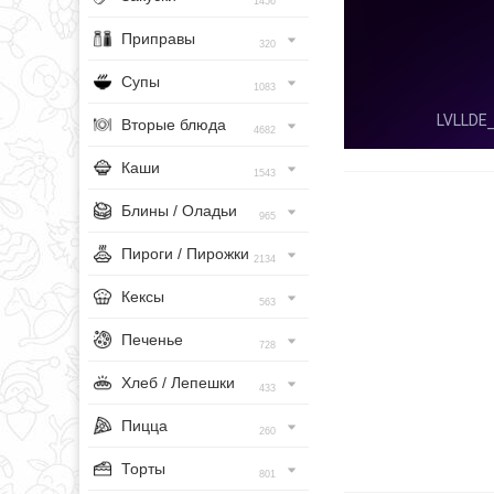
1456
Приправы
320
Супы
1083
Вторые блюда
4682
Каши
1543
Блины / Оладьи
965
Пироги / Пирожки
2134
Кексы
563
Печенье
728
Хлеб / Лепешки
433
Пицца
260
Торты
801