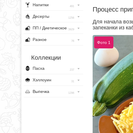
Напитки
491
Процесс при
Десерты
1256
Для начала воз
запеканки из ка
ПП / Диетическое
3929
Разное
76
Фото 1
Коллекции
Пасха
237
Хэллоуин
31
Выпечка
1296