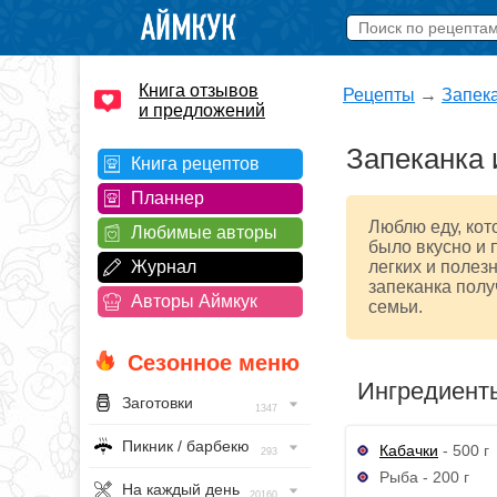
Книга отзывов
Рецепты
→
Запек
и предложений
Запеканка 
Книга рецептов
Планнер
Люблю еду, кот
Любимые авторы
было вкусно и 
Журнал
легких и полез
запеканка полу
Авторы Аймкук
семьи.
Сезонное меню
Ингредиент
Заготовки
1347
Пикник / барбекю
Кабачки
- 500 г
293
Рыба - 200 г
На каждый день
20160