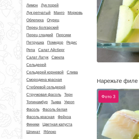
Лимон
Лук порей
Лук репчатый
Манго
Морковь
Облепиха
Огурец
Перец болгарский
Перец сладкий
Персики
Петрушка
Помидор
Редис
Репа
Салат Айсберг
Салат Латук
Свекла
Сельдерей
Сельдерей корневой
Слива
Смородина красная
Нарежьте филе 
Стеблевой сельдерей
Стручковая фасоль
Терн
Фото 3
Топинамбур
Тыква
Укроп
Фасоль
Фасоль белая
Фасоль красная
Фейхоа
Финики
Цветная капуста
Шпинат
Яблоко