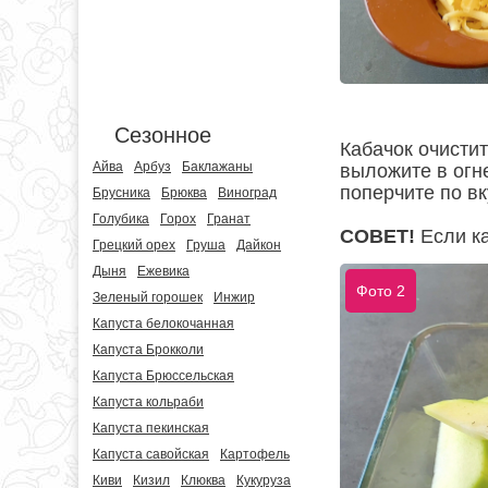
Сезонное
Кабачок очистит
Айва
Арбуз
Баклажаны
выложите в огн
поперчите по вк
Брусника
Брюква
Виноград
Голубика
Горох
Гранат
СОВЕТ!
Если ка
Грецкий орех
Груша
Дайкон
Дыня
Ежевика
Фото 2
Зеленый горошек
Инжир
Капуста белокочанная
Капуста Брокколи
Капуста Брюссельская
Капуста кольраби
Капуста пекинская
Капуста савойская
Картофель
Киви
Кизил
Клюква
Кукуруза