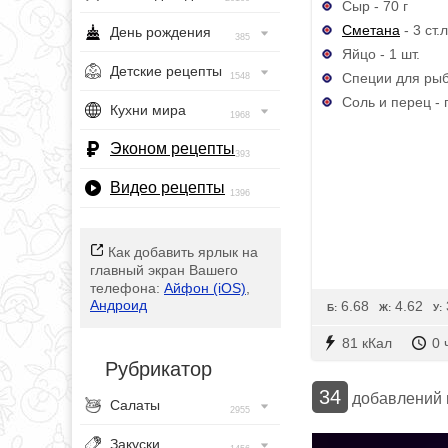
Сыр - 70 г
Сметана
- 3 ст.л
День рождения
385
Яйцо - 1 шт.
Детские рецепты
Специи для рыбы
1548
Соль и перец - 
Кухни мира
1968
Эконом рецепты
393
Видео рецепты
1396
Как добавить ярлык на
главный экран Вашего
телефона:
Айфон (iOS)
,
Андроид
6.68
4.62
Б:
Ж:
У:
81 кКал
0 
Рубрикатор
34
добавлений
Салаты
2955
Закуски