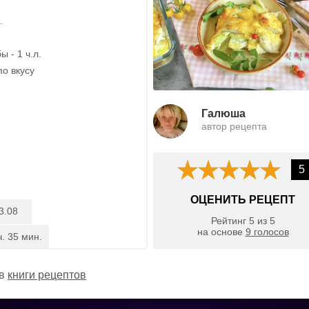
.
 - 1 ч.л.
по вкусу
Галюша
автор рецепта
5
ОЦЕНИТЬ РЕЦЕПТ
3.08
Рейтинг
5
из
5
на основе
9
голосов
ч. 35 мин.
 в
книги рецептов