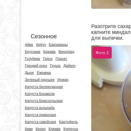
Разотрите саха
капните миндал
Сезонное
для выпечки.
Айва
Арбуз
Баклажаны
Брусника
Брюква
Виноград
Фото 2
Голубика
Горох
Гранат
Грецкий орех
Груша
Дайкон
Дыня
Ежевика
Зеленый горошек
Инжир
Капуста белокочанная
Капуста Брокколи
Капуста Брюссельская
Капуста кольраби
Капуста пекинская
Капуста савойская
Картофель
Киви
Кизил
Клюква
Кукуруза