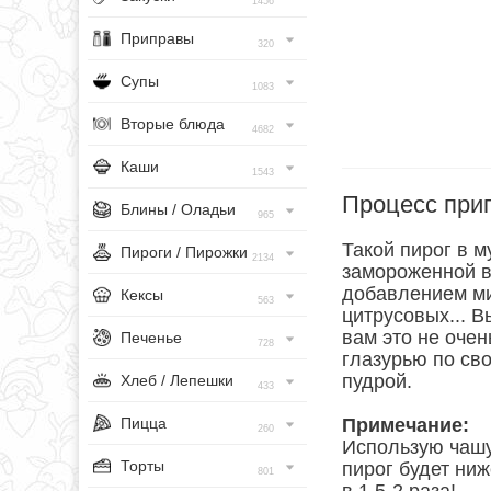
1456
Приправы
320
Супы
1083
Вторые блюда
4682
Каши
1543
Процесс при
Блины / Оладьи
965
Такой пирог в 
Пироги / Пирожки
2134
замороженной в
добавлением ми
Кексы
563
цитрусовых... В
вам это не очен
Печенье
728
глазурью по св
пудрой.
Хлеб / Лепешки
433
Пицца
Примечание:
260
Использую чашу 
Торты
пирог будет ни
801