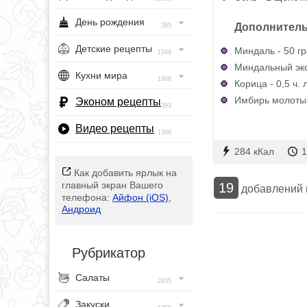
День рождения
Дополнитель
385
Детские рецепты
Миндаль - 50 г
1548
Миндальный экст
Кухни мира
1968
Корица - 0,5 ч. 
Имбирь молотый
Эконом рецепты
393
Видео рецепты
1396
284 кКал
1
Как добавить ярлык на
главный экран Вашего
19
добавлений
телефона:
Айфон (iOS)
,
Андроид
Рубрикатор
Салаты
2955
Закуски