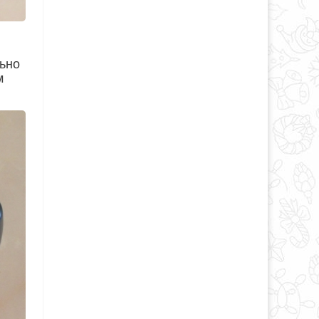
льно
м