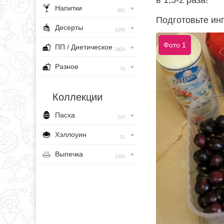
в 1,5-2 раза!
Напитки
491
Подготовьте ин
Десерты
1256
Фото 1
ПП / Диетическое
3929
Разное
76
Коллекции
Пасха
237
Хэллоуин
31
Выпечка
1296