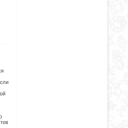
ся
если
ной
о
нтов