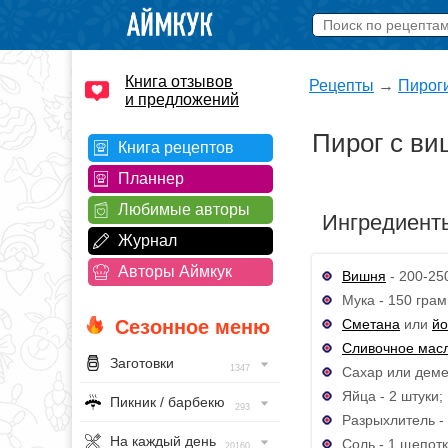
Книга отзывов
Рецепты
→
Пирог
и предложений
Пирог с ви
Книга рецептов
Планнер
Любимые авторы
Ингредиент
Журнал
Авторы Аймкук
Вишня
- 200-25
Мука - 150 грам
Сметана
или
йо
Сезонное меню
Сливочное мас
Заготовки
1347
Сахар или деме
Яйца - 2 штуки;
Пикник / барбекю
293
Разрыхлитель - 
На каждый день
Соль - 1 щепотк
20160