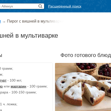
Расширенный поиск
и
→
Пирог с вишней в мультиварке
шней в мультиварке
ы
Фото готового блю
0 грамм;
м;
гурт
- 100 мл;
ло
или
маргарин
- 100 грамм;
рара - 100-150 грамм;
1 ч. ложка;
а.