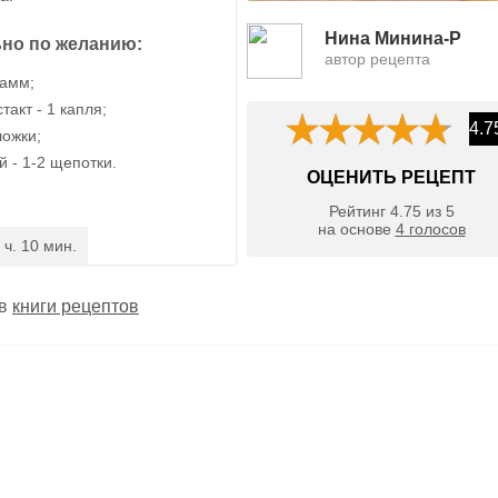
Нина Минина-Р
но по желанию:
автор рецепта
рамм;
акт - 1 капля;
4.7
ложки;
 - 1-2 щепотки.
ОЦЕНИТЬ РЕЦЕПТ
Рейтинг
4.75
из
5
на основе
4
голосов
 ч. 10 мин.
 в
книги рецептов