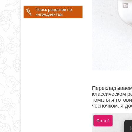
Поиск рецептов по
ингредиентам
Перекладываем 
классическом ре
томаты я готови
чесночком, я до
Фото 4