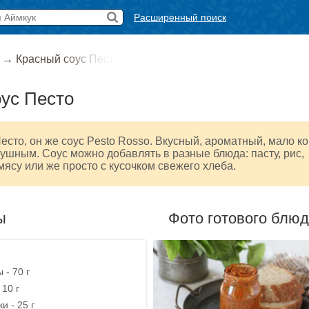
Расширенный поиск
→
Красный соус Песто
ус Песто
есто, он же соус Pesto Rosso. Вкусный, ароматный, мало ко
ушным. Соус можно добавлять в разные блюда: пасту, рис,
 мясу или же просто с кусочком свежего хлеба.
ы
Фото готового блю
 - 70 г
10 г
и - 25 г