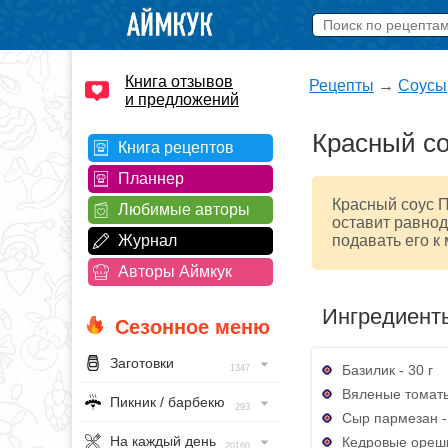
Книга отзывов
Рецепты
→
Соусы
и предложений
Красный со
Книга рецептов
Планнер
Красный соус П
Любимые авторы
оставит равнод
Журнал
подавать его к
Авторы Аймкук
Ингредиент
Сезонное меню
Заготовки
Базилик - 30 г
1347
Вяленые томаты
Пикник / барбекю
293
Сыр пармезан - 
На каждый день
Кедровые орешк
20160