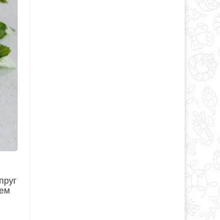
пруг
сем