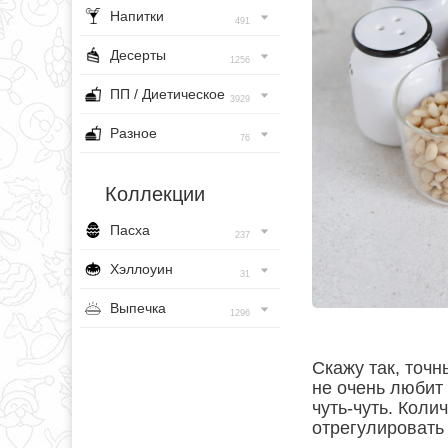
Напитки
491
Десерты
1256
ПП / Диетическое
3929
Разное
76
Коллекции
Пасха
237
Хэллоуин
31
Выпечка
1296
Скажу так, точн
не очень любит
чуть-чуть. Коли
отрегулировать 