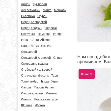
Лимон
Лук порей
Лук репчатый
Манго
Морковь
Облепиха
Огурец
Перец болгарский
Перец сладкий
Персики
Петрушка
Помидор
Редис
Репа
Салат Айсберг
Салат Латук
Свекла
Сельдерей
Нам понадобятс
Сельдерей корневой
Слива
промываем. Баз
Смородина красная
Стеблевой сельдерей
Фото 3
Стручковая фасоль
Терн
Топинамбур
Тыква
Укроп
Фасоль
Фасоль белая
Фасоль красная
Фейхоа
Финики
Цветная капуста
Шпинат
Яблоко