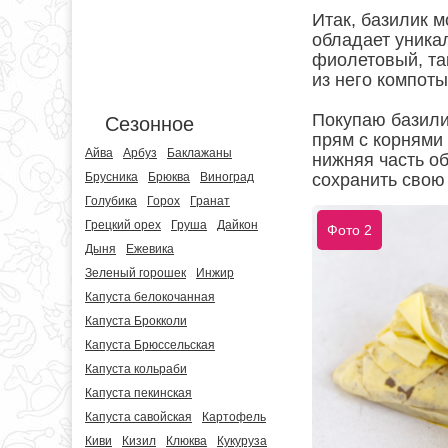
Итак, базилик 
обладает уника
фиолетовый, та
из него компоты
Покупаю базили
Сезонное
прям с корнями
Айва
Арбуз
Баклажаны
нижняя часть о
сохранить свою
Брусника
Брюква
Виноград
Голубика
Горох
Гранат
Грецкий орех
Груша
Дайкон
Фото 2
Дыня
Ежевика
Зеленый горошек
Инжир
Капуста белокочанная
Капуста Брокколи
Капуста Брюссельская
Капуста кольраби
Капуста пекинская
Капуста савойская
Картофель
Киви
Кизил
Клюква
Кукуруза