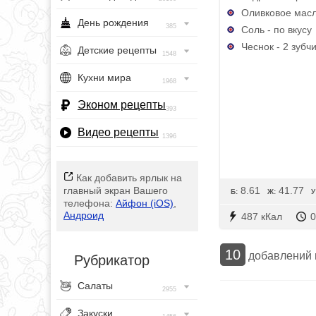
Оливковое масл
День рождения
385
Соль - по вкусу
Чеснок - 2 зубч
Детские рецепты
1548
Кухни мира
1968
Эконом рецепты
393
Видео рецепты
1396
Как добавить ярлык на
8.61
41.77
главный экран Вашего
Б:
Ж:
У
телефона:
Айфон (iOS)
,
Андроид
487 кКал
0
10
добавлений
Рубрикатор
Салаты
2955
Закуски