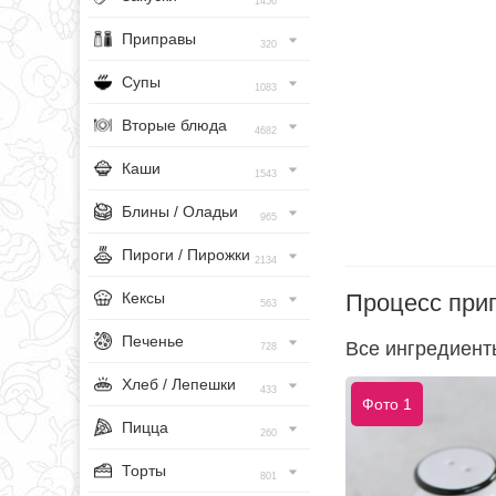
1456
Приправы
320
Супы
1083
Вторые блюда
4682
Каши
1543
Блины / Оладьи
965
Пироги / Пирожки
2134
Процесс при
Кексы
563
Печенье
Все ингредиент
728
Хлеб / Лепешки
433
Фото 1
Пицца
260
Торты
801