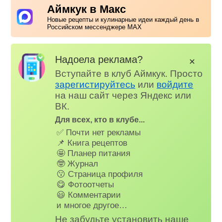
Аймкук в Макс
Новые рецепты и кулинарные идеи каждый день в
Российском мессенджере MAX
Надоела реклама?
✕
Вступайте в клуб Аймкук. Просто
зарегистируйтесь
или
войдите
на наш сайт через Яндекс или
ВК.
Для всех, кто в клубе...
✅ Почти нет рекламы
📌 Книга рецептов
🤩 Планер питания
🤓 Журнал
😗 Страница профиля
😋 Фотоотчеты
😃 Комментарии
и многое другое…
Не забудьте установить наше