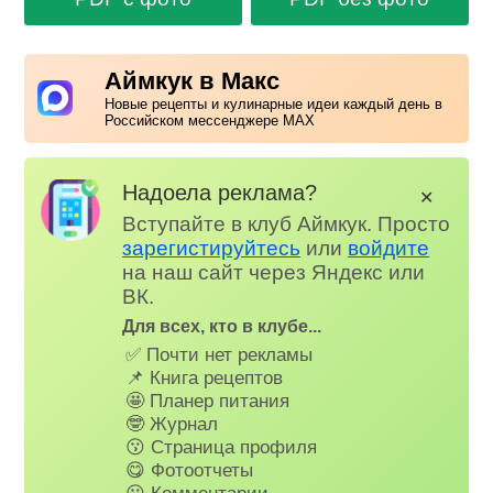
Аймкук в Макс
Новые рецепты и кулинарные идеи каждый день в
Российском мессенджере MAX
Надоела реклама?
✕
Вступайте в клуб Аймкук. Просто
зарегистируйтесь
или
войдите
на наш сайт через Яндекс или
ВК.
Для всех, кто в клубе...
✅ Почти нет рекламы
📌 Книга рецептов
🤩 Планер питания
🤓 Журнал
😗 Страница профиля
😋 Фотоотчеты