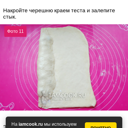
Накройте черешню краем теста и залепите
стык.
Фото 11
На
iamcook.ru
мы используем
Затем сверните черешню в тесте рулетом.