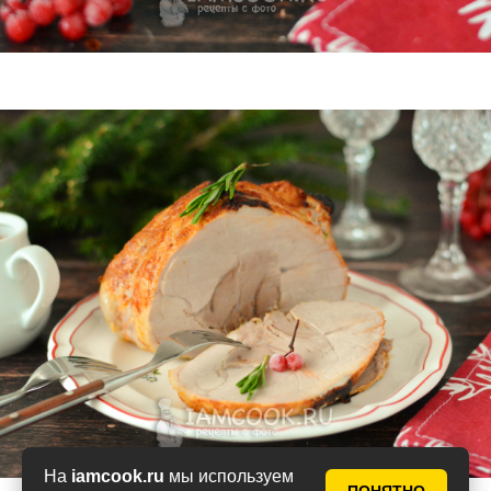
На
iamcook.ru
мы используем