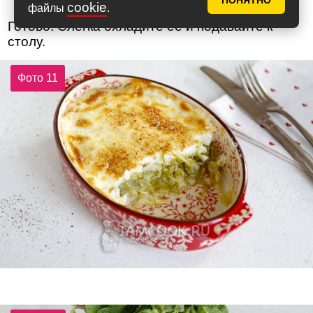
ПОНЯТНО
cookie
файлы
.
Готово. Слегка охладите ее и подавайте к
столу.
Фото 11