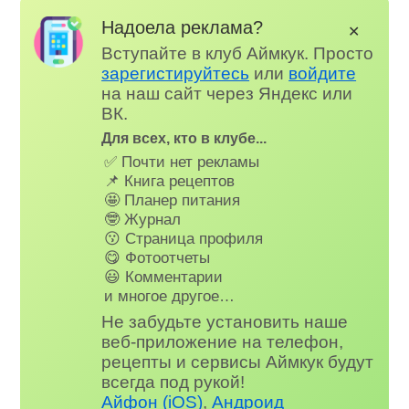
Надоела реклама?
✕
Вступайте в клуб Аймкук. Просто
зарегистируйтесь
или
войдите
на наш сайт через Яндекс или
ВК.
Для всех, кто в клубе...
✅ Почти нет рекламы
📌 Книга рецептов
🤩 Планер питания
🤓 Журнал
😗 Страница профиля
😋 Фотоотчеты
😃 Комментарии
и многое другое…
Не забудьте установить наше
веб-приложение на телефон,
рецепты и сервисы Аймкук будут
всегда под рукой!
Айфон (iOS)
,
Андроид