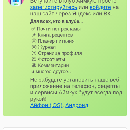
Вступайте в клуб Аймкук. Просто
зарегистируйтесь
или
войдите
на
наш сайт через Яндекс или ВК.
Для всех, кто в клубе...
✅ Почти нет рекламы
📌 Книга рецептов
🤩 Планер питания
🤓 Журнал
😗 Страница профиля
😋 Фотоотчеты
😃 Комментарии
и многое другое…
Не забудьте установить наше веб-
приложение на телефон, рецепты
и сервисы Аймкук будут всегда под
рукой!
Айфон (iOS)
,
Андроид