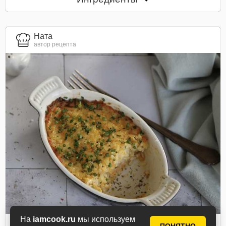
Ната
автор рецепта
На
iamcook.ru
мы используем