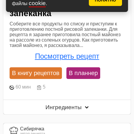
ПОНЯТНО
Постная рисовая
cookie
файлы
.
запеканка
Соберите все продукты по списку и приступим к
приготовлению постной рисовой запеканки. Для
рецепта я заранее приготовила постный майонез
на рассоле из соленых огурцов. Как приготовить
такой майонез, я рассказывала...
Посмотреть рецепт
В книгу рецептов
В планнер
60 мин
5
Ингредиенты
Сибирячка
автор рецепта