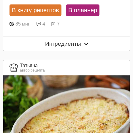
В книгу рецептов
В планнер
85 мин
4
7
Ингредиенты
Татьяна
автор рецепта