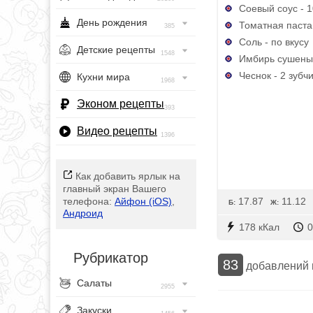
Соевый соус - 
День рождения
Томатная паста -
385
Соль - по вкусу
Детские рецепты
1548
Имбирь сушеный 
Чеснок - 2 зубч
Кухни мира
1968
Эконом рецепты
393
Видео рецепты
1396
Как добавить ярлык на
главный экран Вашего
17.87
11.12
телефона:
Айфон (iOS)
,
Б:
Ж:
Андроид
178 кКал
0
Рубрикатор
83
добавлений
Салаты
2955
Закуски