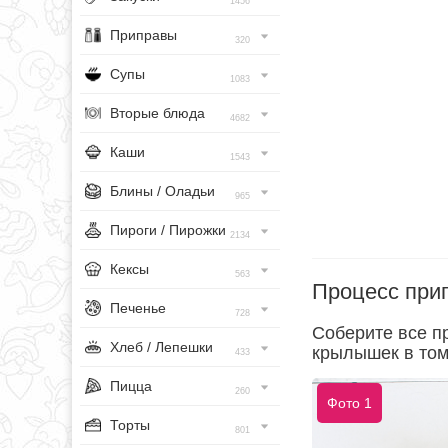
1456
Приправы
320
Супы
1083
Вторые блюда
4682
Каши
1543
Блины / Оладьи
965
Пироги / Пирожки
2134
Кексы
563
Процесс при
Печенье
728
Соберите все п
Хлеб / Лепешки
крылышек в том
433
Пицца
260
Фото 1
Торты
801