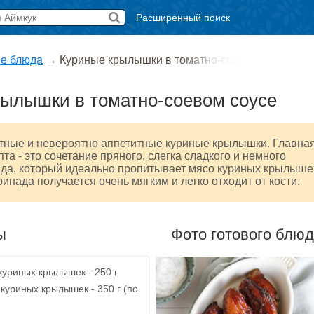
Расширенный поиск
е блюда
→
Куриные крылышки в томатно-сое
рылышки в томатно-соевом соусе
тные и невероятно аппетитные куриные крылышки. Главна
та - это сочетание пряного, слегка сладкого и немного
ада, который идеально пропитывает мясо куриных крылыше
инада получается очень мягким и легко отходит от кости.
ы
Фото готового блю
куриных крылышек - 250 г
куриных крылышек - 350 г (по