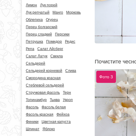
Лимон
Лук порей
Лук репчатый
Манго
Морковь
Облепиха
Огурец
Перец болгарский
Перец сладкий
Персики
Петрушка
Помидор
Редис
Репа
Салат Айсберг
Салат Латук
Свекла
Почистите чесно
Сельдерей
Сельдерей корневой
Слива
Фото 3
Смородина красная
Стеблевой сельдерей
Стручковая фасоль
Терн
Топинамбур
Тыква
Укроп
Фасоль
Фасоль белая
Фасоль красная
Фейхоа
Финики
Цветная капуста
Шпинат
Яблоко