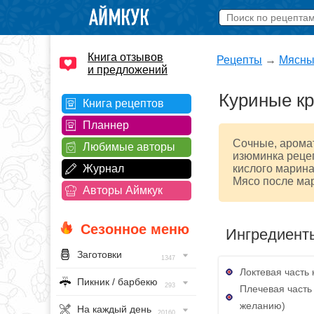
Книга отзывов
Рецепты
→
Мясны
и предложений
Куриные к
Книга рецептов
Планнер
Сочные, арома
Любимые авторы
изюминка рецеп
Журнал
кислого марин
Мясо после мар
Авторы Аймкук
Сезонное меню
Ингредиент
Заготовки
1347
Локтевая часть 
Пикник / барбекю
293
Плечевая часть 
желанию)
На каждый день
20160