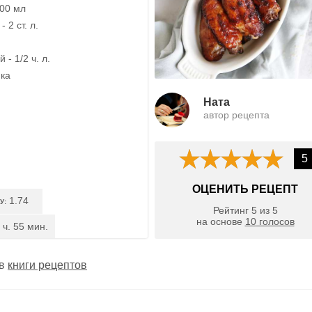
100 мл
 2 ст. л.
- 1/2 ч. л.
ика
Ната
автор рецепта
5
ОЦЕНИТЬ РЕЦЕПТ
1.74
У:
Рейтинг
5
из
5
на основе
10
голосов
 ч. 55 мин.
 в
книги рецептов