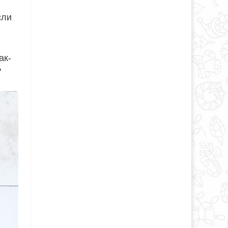
сли
ак-
ь