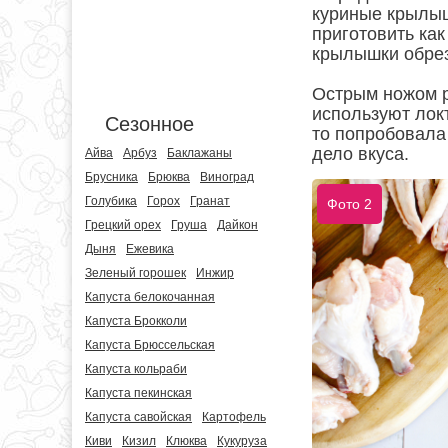
куриные крылыш
приготовить как
крылышки обрез
Острым ножом р
используют локт
Сезонное
то попробовала 
дело вкуса.
Айва
Арбуз
Баклажаны
Брусника
Брюква
Виноград
Голубика
Горох
Гранат
Фото 2
Грецкий орех
Груша
Дайкон
Дыня
Ежевика
Зеленый горошек
Инжир
Капуста белокочанная
Капуста Брокколи
Капуста Брюссельская
Капуста кольраби
Капуста пекинская
Капуста савойская
Картофель
Киви
Кизил
Клюква
Кукуруза