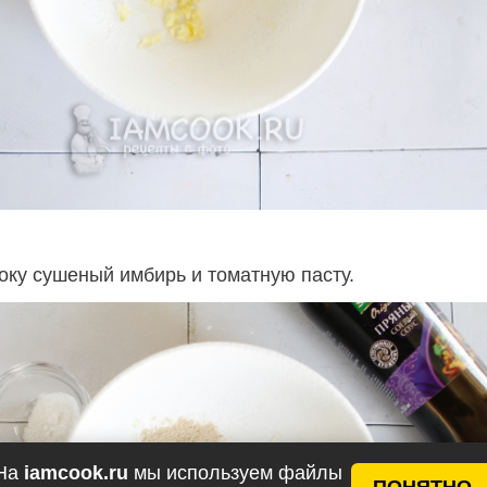
оку сушеный имбирь и томатную пасту.
На
iamcook.ru
мы используем файлы
ПОНЯТНО