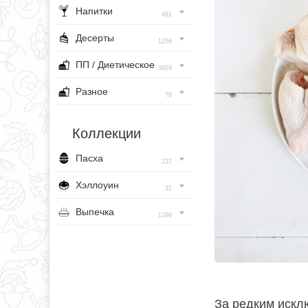
Напитки
491
Десерты
1256
ПП / Диетическое
3929
Разное
76
Коллекции
Пасха
237
Хэллоуин
31
Выпечка
1296
За редким искл