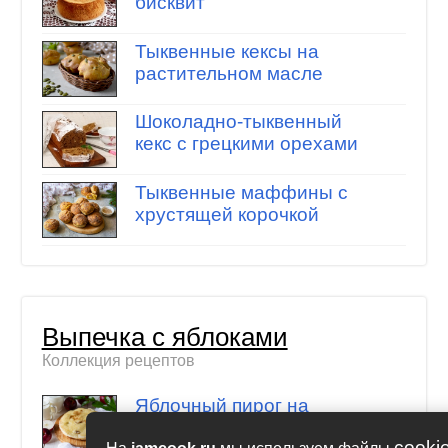
бисквит
Тыквенные кексы на
растительном масле
Шоколадно-тыквенный
кекс с грецкими орехами
Тыквенные маффины с
хрустящей корочкой
Выпечка с яблоками
Коллекция рецептов
Яблочный пирог на
сковороде (без духовки)
cooki