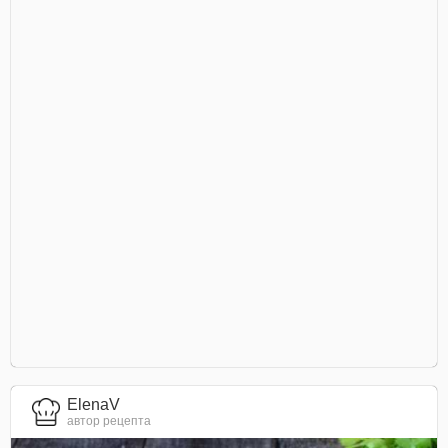
ElenaV
автор рецепта