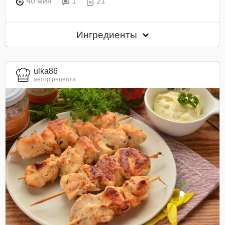
40 мин
1
21
Ингредиенты
ulka86
автор рецепта