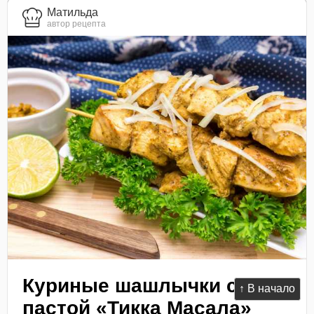
Матильда
автор рецепта
Куриные шашлычки с
↑ В начало
пастой «Тикка Масала»