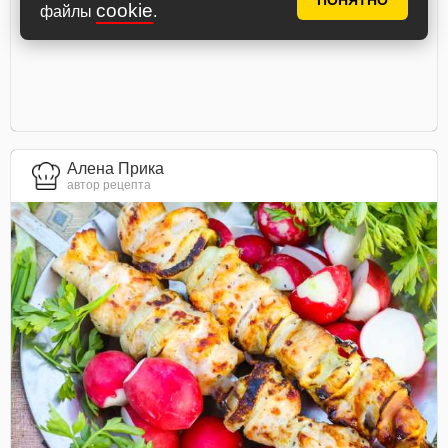
ПОНЯТНО
cookie
файлы
.
Алена Прика
автор рецепта