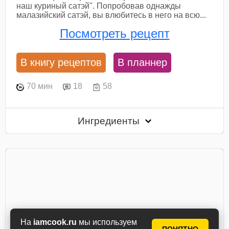
наш куриный сатэй". Попробовав однажды
малазийский сатэй, вы влюбитесь в него на всю...
Посмотреть рецепт
В книгу рецептов
В планнер
70 мин
18
58
Ингредиенты
На
iamcook.ru
мы используем