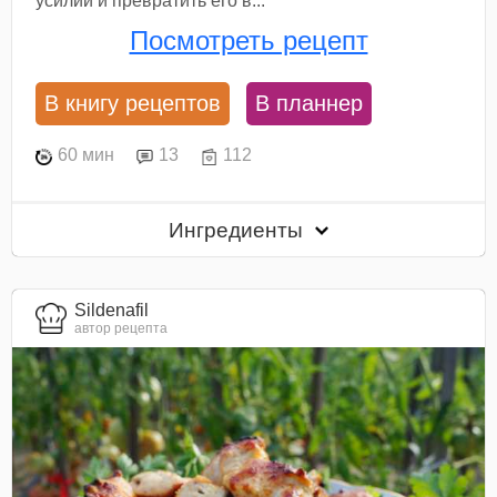
усилий и превратить его в...
Посмотреть рецепт
В книгу рецептов
В планнер
60 мин
13
112
Ингредиенты
Sildenafil
автор рецепта