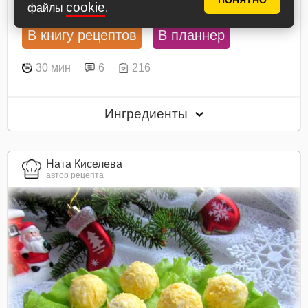
ПОНЯТНО
cookie
файлы
.
В книгу рецептов
В планнер
30 мин
6
216
Ингредиенты
Ната Киселева
автор рецепта