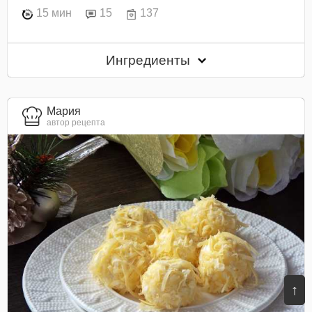
15 мин
15
137
Ингредиенты
Мария
автор рецепта
↑