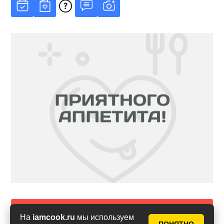
Сообщить об ошибке в рецепте
На
iamcook.ru
мы используем