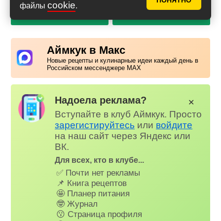
ПОНЯТНО
cookie
файлы
.
PDF с фото
PDF без фото
Аймкук в Макс
Новые рецепты и кулинарные идеи каждый день в
Российском мессенджере MAX
Надоела реклама?
✕
Вступайте в клуб Аймкук. Просто
зарегистируйтесь
или
войдите
на наш сайт через Яндекс или
ВК.
Для всех, кто в клубе...
✅ Почти нет рекламы
📌 Книга рецептов
🤩 Планер питания
🤓 Журнал
😗 Страница профиля