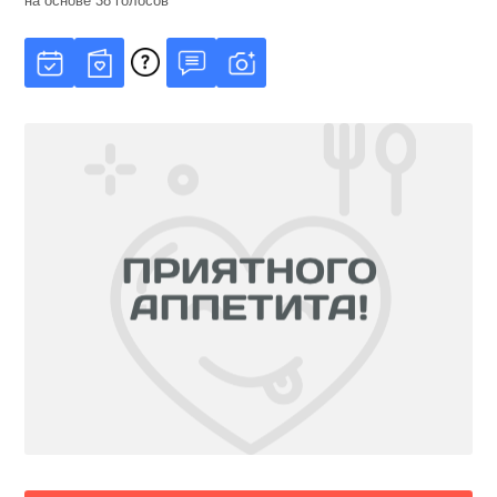
на основе
38
голосов