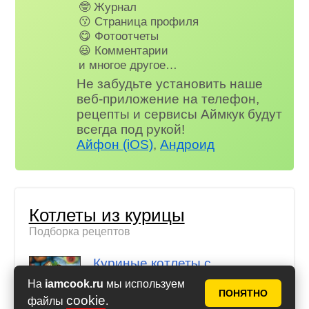
🤓 Журнал
😗 Страница профиля
😋 Фотоотчеты
😃 Комментарии
и многое другое…
Не забудьте установить наше
веб-приложение на телефон,
рецепты и сервисы Аймкук будут
всегда под рукой!
Айфон (iOS)
,
Андроид
Котлеты из курицы
Подборка рецептов
Куриные котлеты с
овощами
На
iamcook.ru
мы используем
ПОНЯТНО
cookie
файлы
.